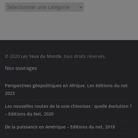
C
a
t
é
g
o
r
© 2020
Les Yeux du Monde
, tous droits réservés.
i
e
Nos ouvrages
s
Perspectives géopolitiques en Afrique, Les éditions du net
2023
Les nouvelles routes de la soie chinoises : quelle évolution ?
– Editions du Net, 2020
De la puissance en Amérique – Editions du net, 2018