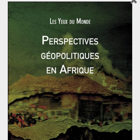
Bien avant les inquiétudes des partenaires actuels du
Royaume-Uni, ce sont aussi celles des électeurs anglais
qui sont primordiales. Est-ce que ceux-ci vont accepter
facilement le fait que la Chine ait des intérêts
économiques dans un domaine ayant un lien direct
avec la sécurité nationale ? S’ils ne l’acceptent pas, ils
pourraient remettre en question leur loyauté envers le
Parti conservateur. Déjà, les Libéraux-démocrates
mettent l’accent sur l’importance du respect des droits
de l’Homme, tandis que le Parti travailliste dit que l’Etat
pourrait financer lui-même ces projets, sans avoir à
devenir dépendant des investisseurs chinois. D’autres
membres de la classe politique agitent le risque de
l’espionnage industriel.
Le gouvernement conservateur veut donc que le
Royaume-Uni soit le « meilleur partenaire de la Chine à
l’Ouest », comme l’a formulé G. Osborne. Même si cela