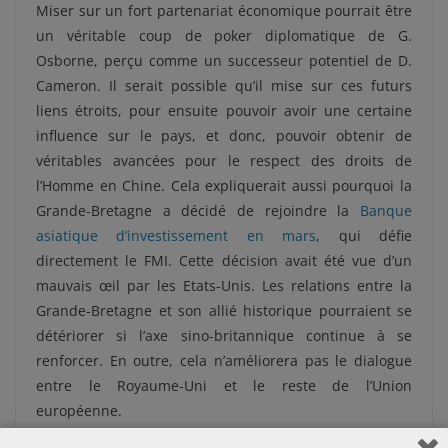
Miser sur un fort partenariat économique pourrait être
un véritable coup de poker diplomatique de G.
Osborne, perçu comme un successeur potentiel de D.
Cameron. Il serait possible qu’il mise sur ces futurs
liens étroits, pour ensuite pouvoir avoir une certaine
influence sur le pays, et donc, pouvoir obtenir de
véritables avancées pour le respect des droits de
l’Homme en Chine. Cela expliquerait aussi pourquoi la
Grande-Bretagne a décidé de rejoindre la
Banque
asiatique d’investissement en mars
, qui défie
directement le FMI. Cette décision avait été vue d’un
mauvais œil par les Etats-Unis. Les relations entre la
Grande-Bretagne et son allié historique pourraient se
détériorer si l’axe sino-britannique continue à se
renforcer. En outre, cela n’améliorera pas le dialogue
entre le Royaume-Uni et le reste de l’Union
européenne.