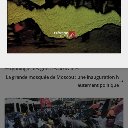
représente des retombées économiques bénéfiques
pour le pays, ce virage vers l’Est ne fait pas l’unanimité.
(1) «
La Chine est ce qu’elle est. Nous devons être ici ou
nulle part.
»
Typologie des guerres africaines
La grande mosquée de Moscou : une inauguration h
autement politique