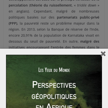
percolation
(
théorie du ruissellement
, «
trickle down
»
en anglais). Cependant, malgré de nombreuses
politiques basées sur des
partenariats public-privé
(PPP)
, la pauvreté reste un problème majeur dans la
région. En 2013, selon la Banque de réserve de l’Inde,
encore 20,91% de la population de Karnataka vivait en
dessous du seuil de pauvreté. En outre,
malgré des
initiatives encourageant l’entrée des femmes dans le
monde de l’entreprise, celles-ci restent marginalisées
.
Selon une étude menée en 2013, seulement 24 femmes
sur 100 avaient un travail à Bangalore. Le monde n’est
donc pas plat pour tout le monde.