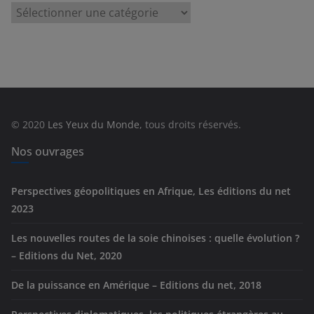
C
a
t
é
g
o
r
© 2020
Les Yeux du Monde
, tous droits réservés.
i
e
Nos ouvrages
s
Perspectives géopolitiques en Afrique, Les éditions du net
2023
Les nouvelles routes de la soie chinoises : quelle évolution ?
– Editions du Net, 2020
De la puissance en Amérique – Editions du net, 2018