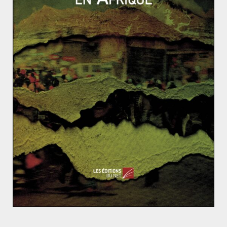
(1) Thomas Friedman,
The World Is Flat: A Brief History of
the Twenty-first Century
, New York, Farrar, Strauss and
Giroux, 2005.
Le Vietnam, nouvel atelier du monde ?
La politique étrangère de Nicolas Dupont-Aignan