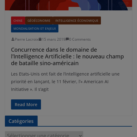
CHINE
GÉOÉCONOMIE
INTELLIGENCE ÉCONOMIQUE
MONDIALISATION ET ENJEUX
Pierre Lacroix
15 mars 2019
0 Comments
Concurrence dans le domaine de
l’Intelligence Artificielle : le nouveau champ
de bataille sino-américain
Les Etats-Unis ont fait de l’intelligence artificielle une
priorité en lançant, le 11 février, l’« American AI
Initiative ». Il s’agit
Read More
Catégories
C