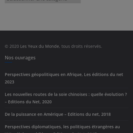
a
t
é
g
o
r
© 2020
Les Yeux du Monde
, tous droits réservés.
i
e
Nos ouvrages
s
Perspectives géopolitiques en Afrique, Les éditions du net
2023
Les nouvelles routes de la soie chinoises : quelle évolution ?
– Editions du Net, 2020
De la puissance en Amérique – Editions du net, 2018
Perspectives diplomatiques, les politiques étrangères au