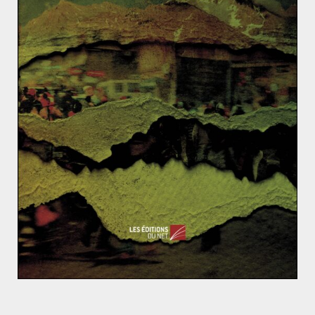
ACTUALITÉS
ASIE DU SUD
ASIE DU SUD-EST
ASIE ET OCÉANIE
GÉOPOLITIQUE & RELATIONS INTERNATIONALES
Pierre Lacroix
10 mai 2019
0 Comments
Les enjeux d’un transfert de capitale
Fin avril, le président indonésien Joko Widodo a
annoncé aux médias que Jakarta ne serait plus le
centre politique indonésien.
Read More