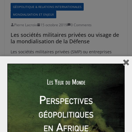
GÉOPOLITIQUE & RELATIONS INTERNATIONALES
MONDIALISATION ET ENJEUX
Pierre Lacroix
15 octobre 2019
0 Comments
Les sociétés militaires privées ou visage de
la mondialisation de la Défense
Les sociétés militaires privées (SMP) ou entreprises
militaires et de sécurité privée (EMSP) sont des
entreprises à but commercial qui
Read More