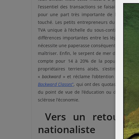
l’essentiel des transactions se faisaient grâc
pour une part très importante de l’économie
touché. Les petits entrepreneurs du Gujarat su
TVA unique à l’échelle du sous-continent. Cette
différences importantes entre les législations ré
nécessite une paperasse conséquente que les 
maîtriser. Enfin, le serpent de mer des castes fa
compte pour 14 à 20% de la population du G
propriétaires terriens aisés, s’estime lésée 
«
backward
» et réclame l’obtention d’un statu
Backward Classes
”
, qui ont des quotas réservés 
du point de vue de l’éducation ou du contexte 
sclérose l’économie.
Vers un retour en
nationaliste