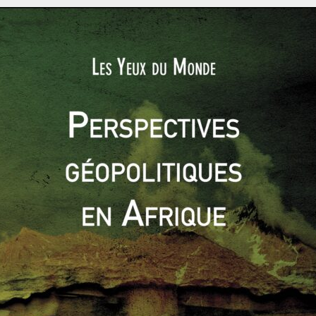
e à ces coupures, tandis que le secteur informel, qui compte
 indienne et emploie de nombreux Indiens était durement
bissent également les conséquences de l’introduction d’une
 réforme avait pour but de limiter les coûts induits par les
gionales et ainsi d’attirer davantage d’investisseurs. Or, elle
très nombreux commerçants analphabètes sont incapables de
it son retour sur la scène électorale : la caste des Patel, qui
ujarat et rassemble avant tout des entrepreneurs et des
par la discrimination positive en faveur des castes dites
t similaire. La réclamation des Patel de rejoindre
les “
Other
en termes d’emploi, alors même qu’ils ne sont pas défavorisés
social, souligne l’essoufflement d’un système de castes qui
 force de la rhétorique