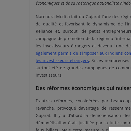
économiques et de sa rhétorique nationaliste hindo
Narendra Modi a fait du Gujarat l’une des région
de qualité et favorisant le dynamisme de l’in
Reliance et, surtout, de petits entrepreneu
campagne de promotion de la région à l’interna
les investisseurs étrangers et devenu l’une 
également permis de s’imposer aux Indiens comm
les investisseurs étranger
s
. Si ces nombreuses
surtout été de grandes campagnes de communi
investisseurs.
Des réformes économiques qui nuisent 
D’autres réformes, considérées par beaucoup
revanche, provoqué davantage de ressentime
Gujarat. Il y a d’abord la démonétisation de
démonétisation était justifiée par la lutte contr
faux billets. Mais cette mesure a particulièr