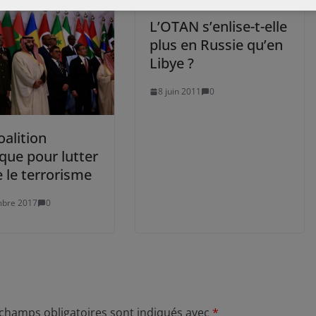
L’OTAN s’enlise-t-elle
plus en Russie qu’en
Libye ?
8 juin 2011
0
alition
que pour lutter
 le terrorisme
mbre 2017
0
 champs obligatoires sont indiqués avec
*