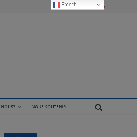
French
 NOUS?
NOUS SOUTENIR