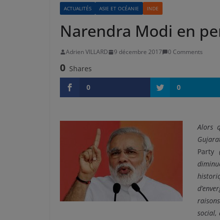
ACTUALITÉS
ASIE ET OCÉANIE
INDE
Narendra Modi en per
Adrien VILLARD
9 décembre 2017
0 Comments
0
Shares
0
0
Alors 
Gujarat
Party
(
diminué
histori
d’enve
raisons
social,