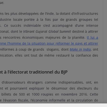
ue.
s les plus développées de l’Inde, la dotant d’infrastructures
dustrie locale portée à la fois par de grands groupes tel
rs. Ce succès indéniable s’est accompagné d’une intense
tional, dont le
Vibrant Gujarat Global Summit
destiné à attirer
des rencontres économiques majeures de la planète.
Il lui a
e l’homme de la situation pour réformer le pays et attirer
 réformes à coup de grands slogans, dont
Make in India
, ont
cation, elles ont tout de même restauré la confiance des
à l’électorat traditionnel du BJP
 d’observateurs étrangers comme indispensables, ont, en
nt et pourraient expliquer le désamour des électeurs du
s billets de 500 et 1000 roupies en novembre 2016. Cette
e l’évasion fiscale, l’économie informelle et la circulation de
ement touché les petits entrepreneurs et commerçants dont