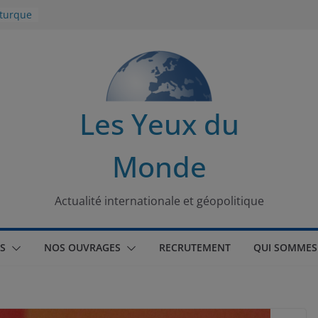
 turque
t
lit
s de la
Les Yeux du
seaux
Monde
tional
Actualité internationale et géopolitique
S
NOS OUVRAGES
RECRUTEMENT
QUI SOMMES