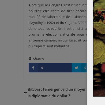
Alors que le Congrès s’est brusquement transfo
pourrait être tenté de tirer encore davantag
qualifié de laboratoire de l' »hindouïté », po
d’Ayodhya (1992) et du Gujarat (2002), dont les 
dans tous les esprits. Il est ainsi à craindre qu
prochaine élection nationale pour échapper
ancienne campagne) qui lui avait coûté très ch
du Gujarat sont malnutris.
0
Shares
0
0
Bitcoin : l’émergence d’un moyen de lutte c
la diplomatie du dollar ?