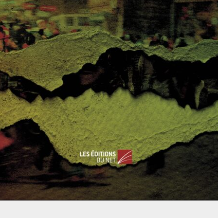
rmé en défenseur de toutes ces causes particulières, le BJP
e sur la corde nationaliste et antimusulmane dans un État
ur ne pas perdre son électorat.
Les violences interreligieuses
responsables n’ont jamais vraiment été inquiétés, sont encore
e le BJP fasse de l' »hindouïté » son cheval de bataille pour la
 au syndrome de «
l’Inde qui brille
» (slogan optimiste d’une
er en 2004, alors que le Congrès affirme que 39% des enfants
0
0
ontre
Japon : première abdication d’un empereur depu
is deux siècles