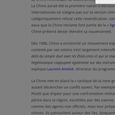
La Chine aurait été la première nation à découvr
internationale ne s’aligne pas sur la version ch
catégoriquement refusé cette revendication, con
eaux que la Chine réclame font partie de la «
lig
Chine prétend devoir étendre sa souveraineté.
Dès 1988, Chine a enclenché un mouvement ex
contesté par ses voisins s’est largement intensif
delà du simple duel avec les États-Unis et qui se m
hégémonique s’appuyant également sur des instrumen
explique
Laurent Amelot
, directeur du programm
La Chine met en place la « tactique de la zone g
autant déclencher un conflit ouvert. Par exemple
Plutôt que d’opter pour une confrontation militai
pêche dans la région, escortées par des navires
comme des agents non officiels, mais leur prés
chinois. Ils patrouillent autour des îles, bloquen