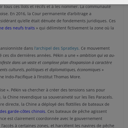
ir tous ces îlots et récifs et à les nommer. La communauté
inoise. En 2016, la Cour permanente d’arbitrage a
sidérant qu’elle était dénuée de fondements juridiques. Ces
ne des neufs traits
» qui délimitent fictivement la zone où la
pansionniste dans
l’archipel des Spratleys.
Ce mouvement
ié ces dix dernières années. Pékin a une «
ambition qui va au-
anifeste dans un vaste et complexe plan d’expansion à caractère
ts culturels, politiques et diplomatiques, économiques
»
e Indo-Pacifique à l’Institut Thomas More.
rise ». Pékin va chercher à créer des tensions sans pour
, la Chine revendique sa souveraineté sur les îles Paracels.
re directe, la Chine a déployé des flottilles de bateaux de
des garde-côtes chinois
.
Ces bateaux de pêche agissent
ence est clairement coordonnée avec le gouvernement
t l’accès à certaines zones, et harcèlent les navires de pêche