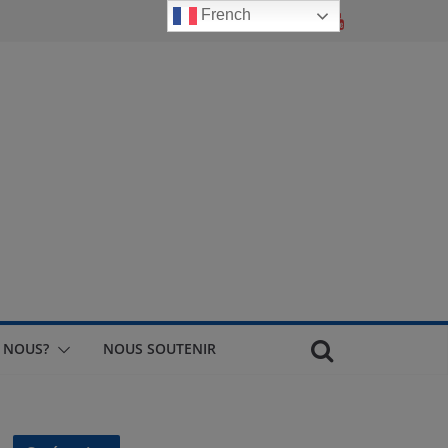
French
 NOUS?
NOUS SOUTENIR