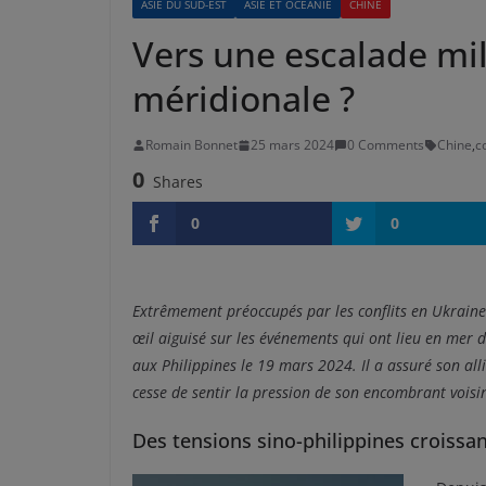
ASIE DU SUD-EST
ASIE ET OCÉANIE
CHINE
Vers une escalade mil
méridionale ?
Romain Bonnet
25 mars 2024
0 Comments
Chine
,
c
0
Shares
0
0
Extrêmement préoccupés par les conflits en Ukraine 
œil aiguisé sur les événements qui ont lieu en mer d
aux Philippines le 19 mars 2024. Il a assuré son all
cesse de sentir la pression de son encombrant voisin
Des tensions sino-philippines croissa