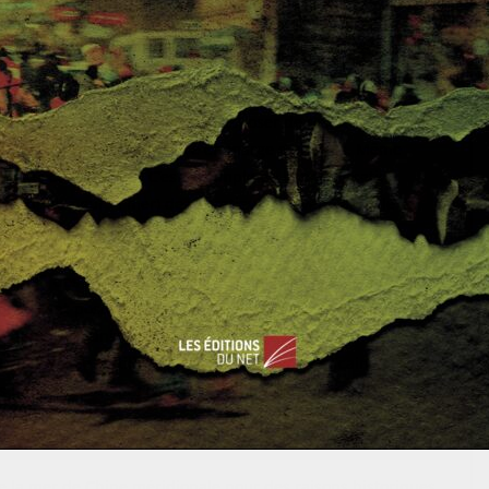
de l’équilibre des puissances en Asie au détriment des Américains
ontinent et singulièrement de ses voies de communication
de perles chinois, l’intérêt de disposer de petites îles au
», d’acquérir un pied-à-terre en marge des côtes. Même
ours vue comme utile. C’est l’exemple de la poldérisation
 conquise sur la mer) des Spratleys à travers laquelle la
r.
ischief, des stations militaires capables de brouiller les
des avant-postes chinois disposent aussi de pistes
insi que de bunkers et casernes. De
grands médias
ille de sable » utilisée par la diplomatie américaine pour
ciels pour imposer sa présence en mer de Chine méridionale.
estées
e la mer de Chine méridionale pour des raisons historiques.