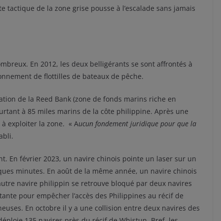
e tactique de la zone grise pousse à l’escalade sans jamais
mbreux. En 2012, les deux belligérants se sont affrontés à
onnement de flottilles de bateaux de pêche.
tation de la Reed Bank (zone de fonds marins riche en
urtant à 85 miles marins de la côte philippine. Après une
 à exploiter la zone. « A
ucun fondement juridique pour que la
abli.
ent. En février 2023, un navire chinois pointe un laser sur un
lques minutes. En août de la même année, un navire chinois
autre navire philippin se retrouve bloqué par deux navires
ttante pour empêcher l’accès des Philippines au récif de
uses. En octobre il y a une collision entre deux navires des
éploie 135 navires près du récif de Whistun. Bref, les