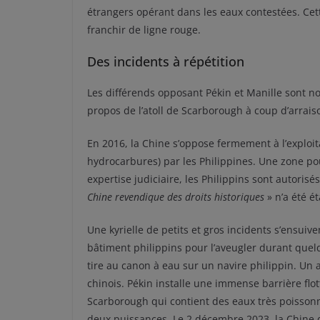
étrangers opérant dans les eaux contestées. Cett
franchir de ligne rouge.
Des incidents à répétition
Les différends opposant Pékin et Manille sont no
propos de l’atoll de Scarborough à coup d’arrais
En 2016, la Chine s’oppose fermement à l’exploi
hydrocarbures) par les Philippines. Une zone po
expertise judiciaire, les Philippins sont autorisés
Chine revendique des droits historiques
» n’a été ét
Une kyrielle de petits et gros incidents s’ensuiv
bâtiment philippins pour l’aveugler durant que
tire au canon à eau sur un navire philippin. Un 
chinois. Pékin installe une immense barrière flo
Scarborough qui contient des eaux très poissonne
deux puissances. Le 2 décembre 2023, la Chine d