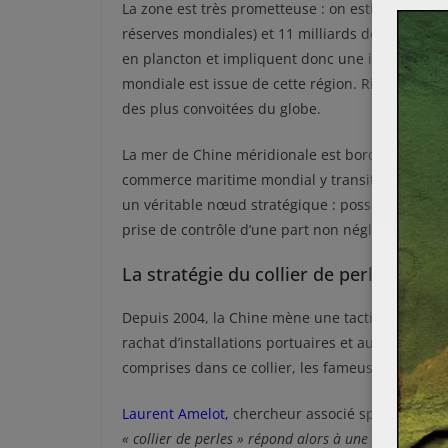
La zone est très prometteuse : on estime à plus 
réserves mondiales) et 11 milliards de barils de 
en plancton et impliquent donc une importante 
mondiale est issue de cette région. Riche en res
des plus convoitées du globe.
La mer de Chine méridionale est bordée par les 
commerce maritime mondial y transite (
dont 90
un véritable nœud stratégique : posséder la souv
prise de contrôle d’une part non négligeable du
La stratégie du collier de perles
Depuis 2004, la Chine mène une tactique appelée 
rachat d’installations portuaires et autres point
comprises dans ce collier, les fameuses îles Spr
Laurent Amelot
,
chercheur associé spécialiste de
« collier de perles » répond alors à une ambition, c