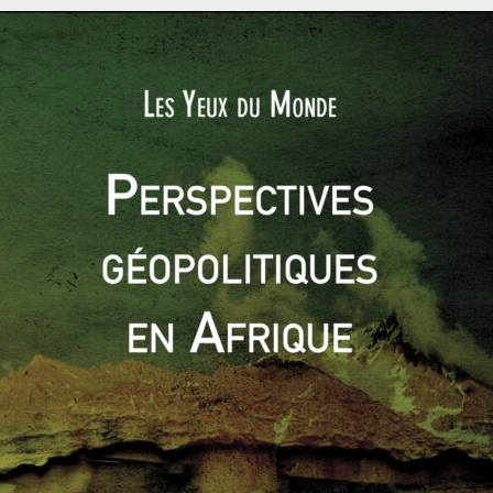
3
de 25.000 milliards de m
de gaz naturel (soit 13,4% des
pétrole. Les îles de la mer de Chine méridionale sont riches
réserve de ressources halieutiques. 15% de la pêche
sources naturelles abondantes et variées, cette zone est l’une
dix plus grands ports mondiaux, près de la moitié du
% du commerce extérieur de la Chine
). Cette zone est donc
eraineté sur la mer de Chine méridionale, c’est s’assurer la
 commerce qui y transite.
« collier de perles », elle consiste en l’aménagement ou le
s d’appui des ports chinois jusqu’au détroit d’Ormuz. Sont
atley tant revendiquées par la Chine.
 la politique étrangère chinoise écrit que «
la stratégie du
elle de créer un « nouvel ordre international multipolaire » se