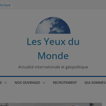
 turque
t
lit
s de la
Les Yeux du
seaux
Monde
tional
Actualité internationale et géopolitique
S
NOS OUVRAGES
RECRUTEMENT
QUI SOMMES