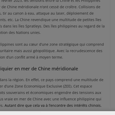
février 2023, les tensions entre la Chine et les Philippines
 de Chine méridionale n’ont cessé de croître. Collisions de
s, tir au canon à eau, attaque au laser, déploiement de
nts, etc. La Chine revendique une multitude de petites îles
fs dans les îles Spratleys. Des îles philippines au regard de la
tion des Nations unies.
ilippines sont au cœur d’une zone stratégique qui comprend
itaire mais aussi géopolitique. Avec la recrudescence des
tion d’un conflit armé à moyen terme.
chiquier en mer de Chine méridionale
 dans la région. En effet, ce pays comprend une multitude de
oser d’une Zone Economique Exclusive (ZEE). Cet espace
roits souverains et économiques engendre des tensions aux
us vraie en mer de Chine avec une influence philippine qui
és.
Autant dire que cela va à l’encontre des intérêts chinois.