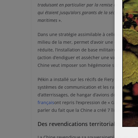
traduisant en particulier par la remise en question 
qui étaient jusqu’alors garants de la sécurité du c
maritimes
».
Dans une stratégie assimilable à celle du collier 
milieu de la mer, permet d’avoir une « avancée 
réduite, l’installation de base militaire est touj
(action d’endiguer et assécher une vaste étendue
Chine veut imposer son hégémonie sur cette me
Pékin a installé sur les récifs de Fiery Cross et M
systèmes de communication et les radars. Trois 
d’atterrissages, de hangar d’avions de combat a
français
ont repris l’expression de « Grande mura
parler du fait que la Chine a créé 7 îlots artifi
Des revendications territoriales cont
La Chine revendique sa souveraineté sur 90 % d