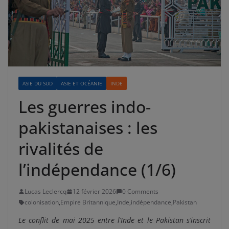
ASIE DU SUD
ASIE ET OCÉANIE
INDE
Les guerres indo-
pakistanaises : les
rivalités de
l’indépendance (1/6)
Lucas Leclercq
12 février 2026
0 Comments
colonisation
,
Empire Britannique
,
Inde
,
indépendance
,
Pakistan
Le conflit de mai 2025 entre l’Inde et le Pakistan s’inscrit