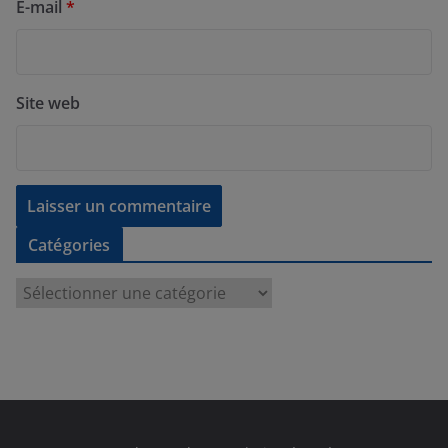
E-mail
*
Site web
Catégories
C
a
t
é
g
o
r