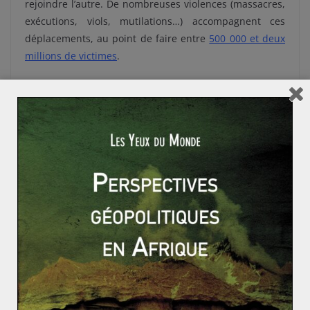
rejoindre l’autre. De nombreuses violences (massacres,
exécutions, viols, mutilations…) accompagnent ces
déplacements, au point de faire entre
500 000 et deux
millions de victimes
.
Les États princiers au moment de
l’indépendance
Une question épineuse subsiste pourtant dans le
processus d’indépendance de l’Inde et du Pakistan : le
devenir des États princiers. Le Raj britannique en
compte 547 au moment de sa dislocation, et ces États,
qui couvrent 40 % de ses terres, abritent en 1947, 23 %
de sa population. Gouvernés par un souverain local, les
États princiers jouissent d’une relative autonomie au
sein de l’Empire des Indes en gardant le contrôle de
leurs affaires intérieures, même si les Britanniques ont
à charge des domaines régaliens comme la défense ou
la politique étrangère. Les accords de 1947 laissent à