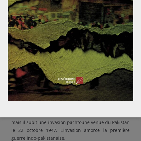
chaque État princier le choix de rejoindre l’Inde ou le
Pakistan.
Seuls trois États princiers posèrent un réel problème :
Junagadh, Hyderabad, ainsi que Jammu et Cachemire.
Si les deux premiers furent rattachés par la force à
l’Inde (soulèvement populaire en faveur de l’Union
indienne chez le premier, «
opération de police
» chez
le second), le cas du Jammu et Cachemire fut plus
complexe. Cet État princier se situe au nord-ouest de
l’Inde, à la frontière avec le Pakistan, et il y vit une
population en très grande partie musulmane, mais
gouvernée par un maharaja de confession hindoue,
Hari Singh 1
er
. Or, ce dernier essaye au départ de
conserver l’indépendance du Jammu et Cachemire,
mais il subit une invasion pachtoune venue du Pakistan
le 22 octobre 1947. L’invasion amorce la première
guerre indo-pakistanaise.