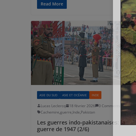
Read More
ASIE DU SUD
ASIE ET OCÉANIE
INDE
Lucas Leclercq
18 février 2026
0 Comments
Cachemire
,
guerre
,
Inde
,
Pakistan
Les guerres indo-pakistanaises: la
guerre de 1947 (2/6)