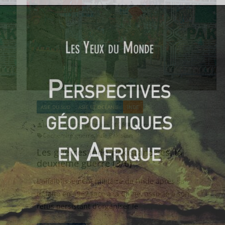
ASIE DU SUD
ASIE ET OCÉANIE
INDE
Lucas Leclercq
2 mars 2026
0 Comments
Cachemire
,
guerre
,
Inde
,
Pakistan
Les guerres indo-pakistanaises: la
deuxième guerre (3/6)
L’affaiblissement militaire de l’Inde après sa
défaite en 1962 face à la Chine, associé à son
refus persistant d’organiser le