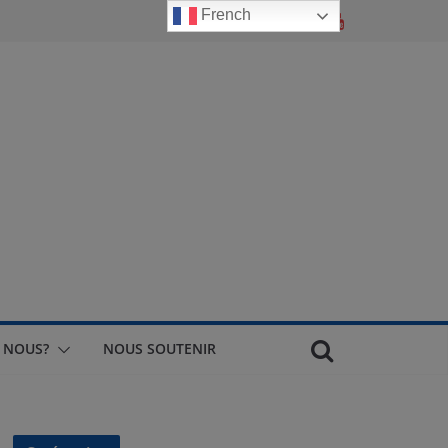
French
 NOUS?
NOUS SOUTENIR