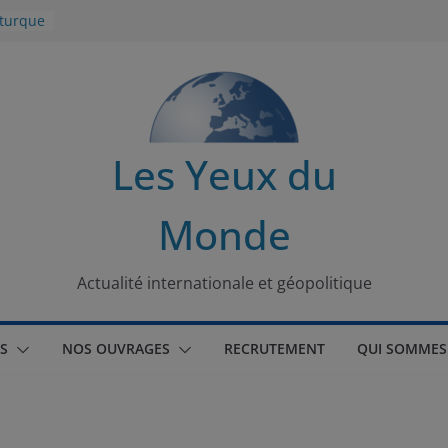
 turque
t
lit
s de la
Les Yeux du
seaux
Monde
tional
Actualité internationale et géopolitique
S
NOS OUVRAGES
RECRUTEMENT
QUI SOMMES