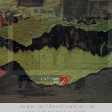
Read More
ASIE DU SUD
ASIE ET OCÉANIE
INDE
Lucas Leclercq
12 février 2026
0 Comments
colonisation
,
Empire Britannique
,
Inde
,
indépendance
,
Pakistan
Les guerres indo-pakistanaises : les
rivalités de l’indépendance (1/6)