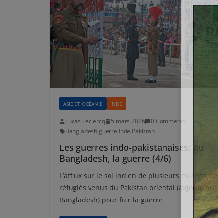
ASIE ET OCÉANIE
INDE
Lucas Leclercq
5 mars 2026
0 Comments
Bangladesh
,
guerre
,
Inde
,
Pakistan
Les guerres indo-pakistanaises: au
Bangladesh, la guerre (4/6)
L’afflux sur le sol indien de plusieurs millions de
réfugiés venus du Pakistan oriental (aujourd’hui
Bangladesh) pour fuir la guerre