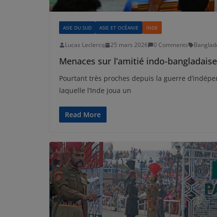
ASIE DU SUD
ASIE ET OCÉANIE
INDE
Lucas Leclercq
25 mars 2026
0 Comments
Banglad
Menaces sur l’amitié indo-bangladaise
Pourtant très proches depuis la guerre d’indé
laquelle l’Inde joua un
Read More