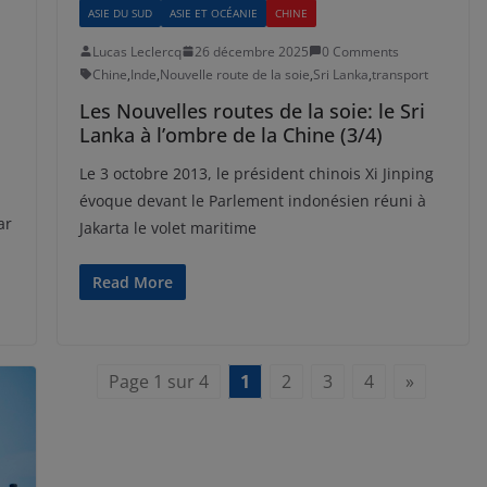
ASIE DU SUD
ASIE ET OCÉANIE
CHINE
Lucas Leclercq
26 décembre 2025
0 Comments
Chine
,
Inde
,
Nouvelle route de la soie
,
Sri Lanka
,
transport
Les Nouvelles routes de la soie: le Sri
Lanka à l’ombre de la Chine (3/4)
Le 3 octobre 2013, le président chinois Xi Jinping
évoque devant le Parlement indonésien réuni à
ar
Jakarta le volet maritime
Read More
Page 1 sur 4
1
2
3
4
»