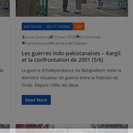
ASIE DU SUD
ASIE ET OCÉANIE
INDE
Lucas Leclercq
10 mars 2026
0 Comments
Cachemire
,
conflit armé
,
Inde
,
Pakistan
Les guerres indo-pakistanaises – Kargil
et la confrontation de 2001 (5/6)
la
La guerre d’indépendance du Bangladesh reste la
dernière situation de guerre entre le Pakistan et
l’Inde. Depuis 1999, les deux
Read More