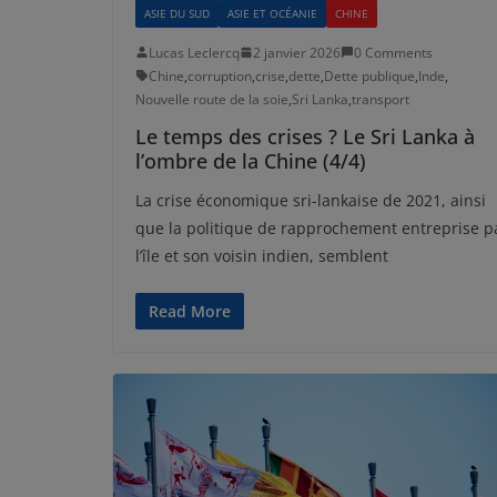
ASIE DU SUD
ASIE ET OCÉANIE
CHINE
Lucas Leclercq
2 janvier 2026
0 Comments
Chine
,
corruption
,
crise
,
dette
,
Dette publique
,
Inde
,
Nouvelle route de la soie
,
Sri Lanka
,
transport
Le temps des crises ? Le Sri Lanka à
l’ombre de la Chine (4/4)
La crise économique sri-lankaise de 2021, ainsi
que la politique de rapprochement entreprise p
l’île et son voisin indien, semblent
Read More