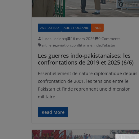
ASIE DU SUD
ASIE ET OCÉANIE
INDE
Lucas Leclercq
16 mars 2026
0 Comments
artillerie
,
aviation
,
conflit armé
,
Inde
,
Pakistan
Les guerres indo-pakistanaises: les
confrontations de 2019 et 2025 (6/6)
Essentiellement de nature diplomatique depuis 
confrontation de 2001, les tensions entre le
Pakistan et l’Inde reprennent une dimension
militaire
Read More