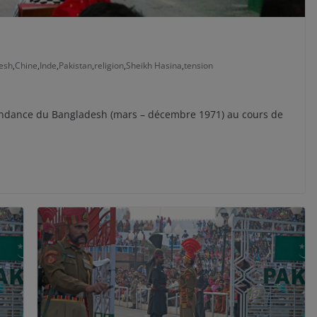
esh
,
Chine
,
Inde
,
Pakistan
,
religion
,
Sheikh Hasina
,
tension
pendance du Bangladesh (mars – décembre 1971) au cours de