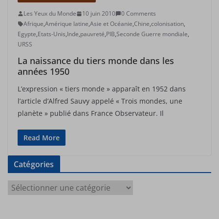
Les Yeux du Monde
10 juin 2010
0 Comments
Afrique
,
Amérique latine
,
Asie et Océanie
,
Chine
,
colonisation
,
Egypte
,
Etats-Unis
,
Inde
,
pauvreté
,
PIB
,
Seconde Guerre mondiale
,
URSS
La naissance du tiers monde dans les
années 1950
L’expression « tiers monde » apparaît en 1952 dans
l’article d’Alfred Sauvy appelé « Trois mondes, une
planète » publié dans France Observateur. Il
Read More
Catégories
C
a
t