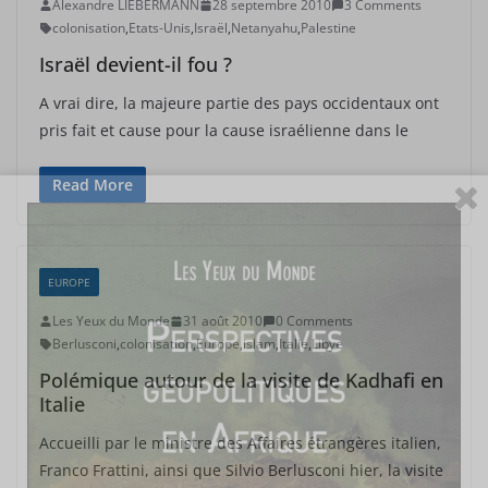
Alexandre LIEBERMANN
28 septembre 2010
3 Comments
colonisation
,
Etats-Unis
,
Israël
,
Netanyahu
,
Palestine
Israël devient-il fou ?
A vrai dire, la majeure partie des pays occidentaux ont
pris fait et cause pour la cause israélienne dans le
Read More
EUROPE
Les Yeux du Monde
31 août 2010
0 Comments
Berlusconi
,
colonisation
,
Europe
,
islam
,
Italie
,
Libye
Polémique autour de la visite de Kadhafi en
Italie
Accueilli par le ministre des Affaires étrangères italien,
Franco Frattini, ainsi que Silvio Berlusconi hier, la visite