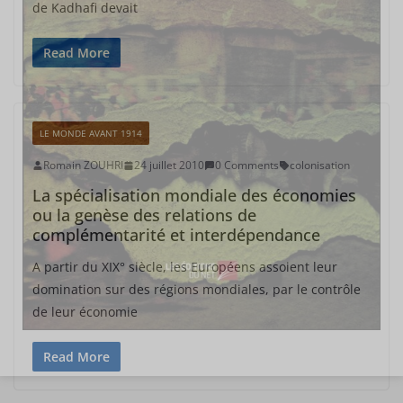
de Kadhafi devait
Read More
LE MONDE AVANT 1914
Romain ZOUHRI
24 juillet 2010
0 Comments
colonisation
La spécialisation mondiale des économies
ou la genèse des relations de
complémentarité et interdépendance
A partir du XIX° siècle, les Européens assoient leur
domination sur des régions mondiales, par le contrôle
de leur économie
Read More