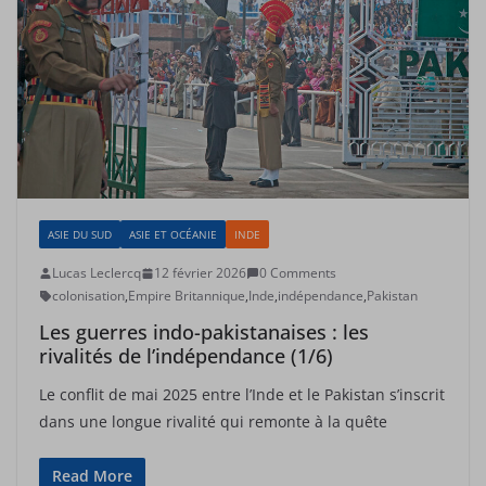
ASIE DU SUD
ASIE ET OCÉANIE
INDE
Lucas Leclercq
12 février 2026
0 Comments
colonisation
,
Empire Britannique
,
Inde
,
indépendance
,
Pakistan
Les guerres indo-pakistanaises : les
rivalités de l’indépendance (1/6)
Le conflit de mai 2025 entre l’Inde et le Pakistan s’inscrit
dans une longue rivalité qui remonte à la quête
Read More