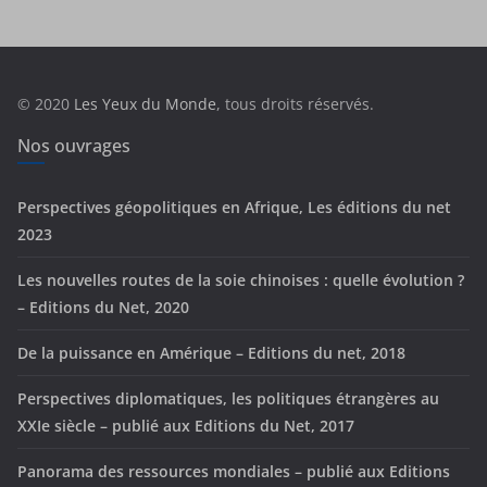
é
g
o
r
© 2020
Les Yeux du Monde
, tous droits réservés.
i
e
Nos ouvrages
s
Perspectives géopolitiques en Afrique, Les éditions du net
2023
Les nouvelles routes de la soie chinoises : quelle évolution ?
– Editions du Net, 2020
De la puissance en Amérique – Editions du net, 2018
Perspectives diplomatiques, les politiques étrangères au
XXIe siècle – publié aux Editions du Net, 2017
Panorama des ressources mondiales – publié aux Editions