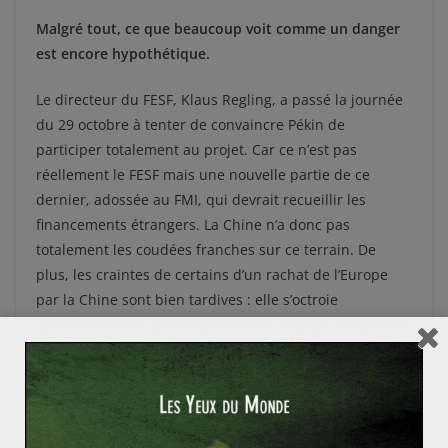
Malgré tout, ce que beaucoup voit comme un danger
est encore hypothétique.
Le directeur du FESF, Klaus Regling, a passé la journée
du 29 octobre à tenter de convaincre Pékin de
participer totalement au projet. Car ce n’est pas
réellement le FESF mais une nouvelle partie de ce
dernier, adossée au FMI, qui devrait recueillir les
financements étrangers. La Chine n’a donc pas
totalement les coudées franches sur ce terrain. De
plus, les craintes de certains d’un rachat de l’Europe
par la Chine sont bien tardives : elle s’octroie
directement des parties privatisées de pays européens
en faillite comme la Grèce (et sa façade portuaire), et ce
depuis le début en 2010.