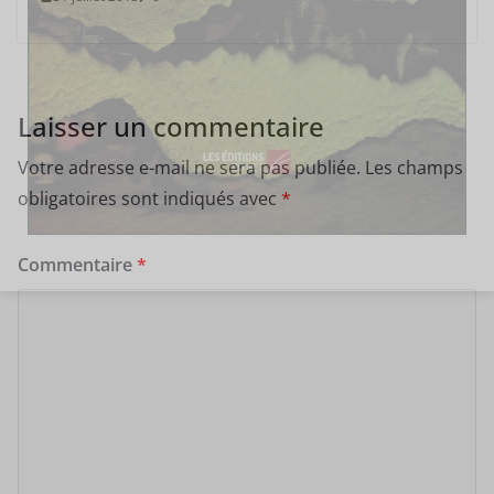
Laisser un commentaire
Votre adresse e-mail ne sera pas publiée.
Les champs
obligatoires sont indiqués avec
*
Commentaire
*