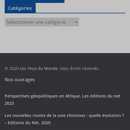
Catégories
C
a
t
é
g
o
r
© 2020
Les Yeux du Monde
, tous droits réservés.
i
e
Nos ouvrages
s
Perspectives géopolitiques en Afrique, Les éditions du net
2023
Les nouvelles routes de la soie chinoises : quelle évolution ?
– Editions du Net, 2020