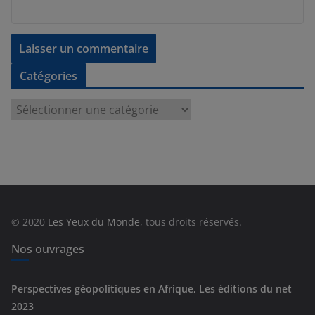
Catégories
C
a
t
é
g
o
r
© 2020
Les Yeux du Monde
, tous droits réservés.
i
e
Nos ouvrages
s
Perspectives géopolitiques en Afrique, Les éditions du net
2023