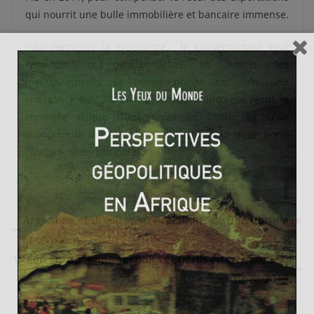
qui nourrit une bulle immobilière et bancaire immense.
Pour renforcer la croissance, le gouvernement veut
renforcer la consommation et limiter les
investissements. Le temps presse car avec une
croissance de 7,7% dont on envisage encore le recul, le
chômage risque d’augmenter en Chine. La crise
économique portant en elle, « comme la nuée porte
l’orage », une crise politique.
Argentine et Brésil : entre relations de bon voisinage
et tensions
Union Européenne : espoirs et périls en ce milieu d’a
nnée 2013.