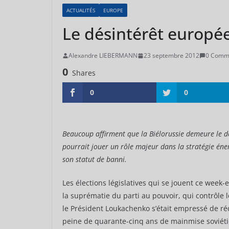
ACTUALITÉS
EUROPE
Le désintérêt europée
Alexandre LIEBERMANN
23 septembre 2012
0 Comm
0
Shares
0
0
Beaucoup affirment que la Biélorussie demeure le d
pourrait jouer un rôle majeur dans la stratégie éne
son statut de banni.
Les élections législatives qui se jouent ce week-
la suprématie du parti au pouvoir, qui contrôle l
le Président Loukachenko s’était empressé de ré
peine de quarante-cinq ans de mainmise soviéti