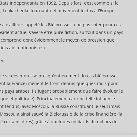
tats Indépendants en 1992. Depuis lors, c’est comme si le
é, Loukachenko tournant définitivement le dos à l’Europe.
le a d’ailleurs appelé les Biélorusses à ne pas voter pour ces
sident actuel s’avère être pure fiction, surtout dans un pays
(on comprend donc évidemment le moyen de pression que
iels abstentionnistes).
 ?
ope se désintéresse presqu’entièrement du cas biélorusse.
ent la France) mènent le front depuis quelques mois pour
ns pays arabes, ils jugent probablement que faire évoluer le
que et politique). Principalement car une telle influence
nt tendus) avec Moscou, la Russie constituant le seul (mais
oscou a ainsi sauvé la Biélorussie de la crise financière (la
ré certains dires) grâce à quelques milliards de dollars de