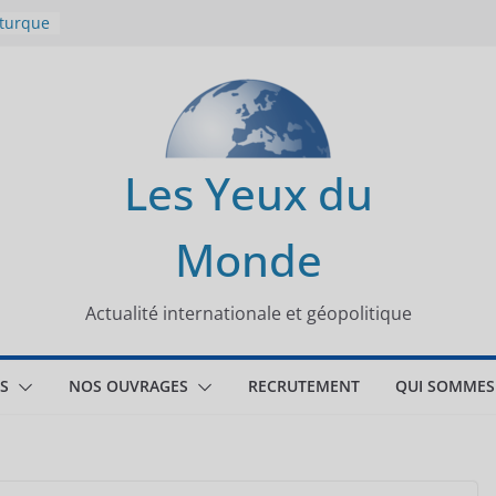
 turque
t
lit
s de la
Les Yeux du
seaux
Monde
tional
Actualité internationale et géopolitique
S
NOS OUVRAGES
RECRUTEMENT
QUI SOMMES