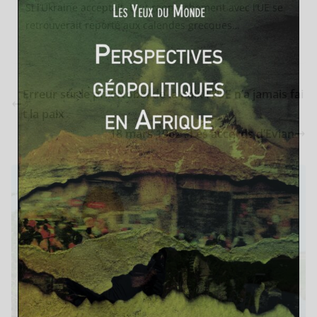
Si l’Ukraine acceptait, tout rapprochement avec l’UE se
retrouverait reporté aux calendes grecques…
Erreur sur le prix Nobel de la paix : l’UE n’a jamais fai
t la paix
18 mars 1962 : Les accords d’Evian