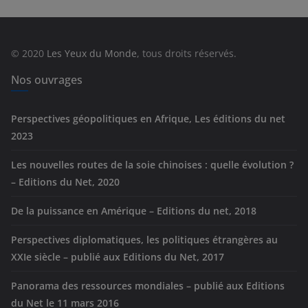
g
o
r
© 2020
Les Yeux du Monde
, tous droits réservés.
i
e
Nos ouvrages
s
Perspectives géopolitiques en Afrique, Les éditions du net
2023
Les nouvelles routes de la soie chinoises : quelle évolution ?
– Editions du Net, 2020
De la puissance en Amérique – Editions du net, 2018
Perspectives diplomatiques, les politiques étrangères au
XXIe siècle – publié aux Editions du Net, 2017
Panorama des ressources mondiales – publié aux Editions
du Net le 11 mars 2016