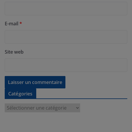
E-mail
*
Site web
Catégories
C
a
t
é