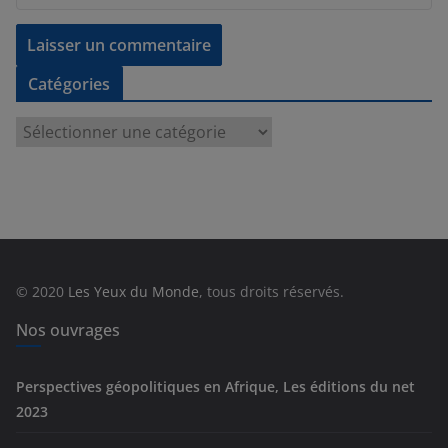
Catégories
C
a
t
é
g
o
r
© 2020
Les Yeux du Monde
, tous droits réservés.
i
e
Nos ouvrages
s
Perspectives géopolitiques en Afrique, Les éditions du net
2023