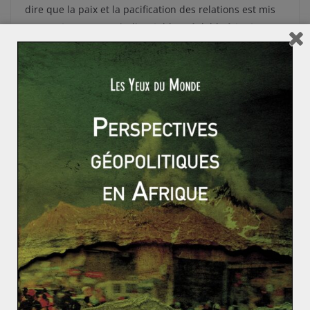
dire que la paix et la pacification des relations est mis
en avant comme un indiscutable préalable à toute
candidature sérieuse (ou sérieusement examinée).
L’évolution des négociations futures sera ainsi un bon
indicateur de l’état du soft power de l’Union.
Les Malouines : un référendum inutile ?
Une certaine réalité de la Chinafrique au Congo
Tensions entre l’Australie et l’Indonésie
sur fond de lutte contre l’immigration ?
29 juin 2013
0