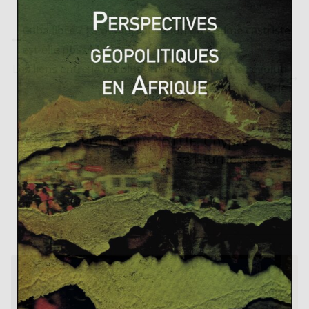
Cuba libre ? La démocratisation du régime castriste
est-elle possible ?
Les liens entre la révolution industrielle et la révoluti
on agricole au XIX° siècle
Chypre : Présidente de l’UE, Chypre
s’éloigne de l’Europe et se tourne vers la
Russie
31 juillet 2012
0