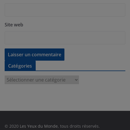
Site web
Catégories
C
a
t
é
g
o
r
© 2020
Les Yeux du Monde
, tous droits réservés.
i