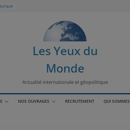
 turque
t
lit
s de la
Les Yeux du
seaux
Monde
tional
Actualité internationale et géopolitique
S
NOS OUVRAGES
RECRUTEMENT
QUI SOMMES