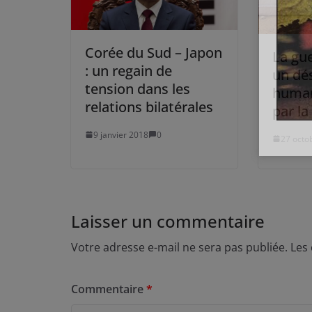
Corée du Sud – Japon
La gu
: un regain de
un dé
tension dans les
human
relations bilatérales
par la
9 janvier 2018
0
27 octo
Laisser un commentaire
Votre adresse e-mail ne sera pas publiée.
Les
Commentaire
*