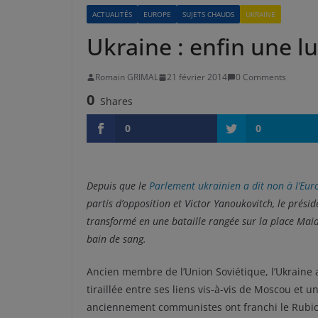
ACTUALITÉS
EUROPE
SUJETS CHAUDS
UKRAINE
Ukraine : enfin une lu
Romain GRIMAL
21 février 2014
0 Comments
0
Shares
0
0
Depuis que le
Parlement ukrainien a dit non à l’Eur
partis d’opposition et Victor Yanoukovitch, le présid
transformé en une bataille rangée sur la place Maidan
bain de sang.
Ancien membre de l’Union Soviétique, l’Ukraine 
tiraillée entre ses liens vis-à-vis de Moscou et
anciennement communistes ont franchi le Rubico