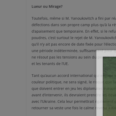
Lueur ou Mirage?
Toutefois, même si M. Yanoukovitch a fini par r
défections dans son propre camp plus qu’à la révo
d’apaisement que temporaire. En effet, si le refu
poudres, c’est surtout le rejet de M. Yanoukovitch
qu’il n’y ait pas encore de date fixée pour l’élect
une période indéterminée, suffisamment pour que
ne résout pas les tensions au sein du peuple u
et les tenants de l’UE.
Tant qu’aucun accord international qui engage v
couleur politique, ne sera signé, le risque que l
que doivent entrer en jeu les diplomates europé
avant d’intervenir, ils devraient prendre les dev
avec l’Ukraine. Cela leur permettrait également 
retourner sa veste une fois le calme revenu à Ki