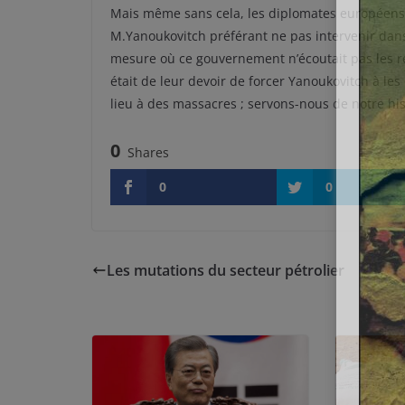
Mais même sans cela, les diplomates européens 
M.Yanoukovitch préférant ne pas intervenir dans 
mesure où ce gouvernement n’écoutait pas les r
était de leur devoir de forcer Yanoukovitch à les
lieu à des massacres ; servons-nous de notre hist
0
Shares
0
0
Les mutations du secteur pétrolier