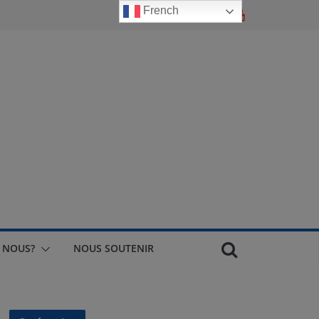
French
 NOUS?
NOUS SOUTENIR