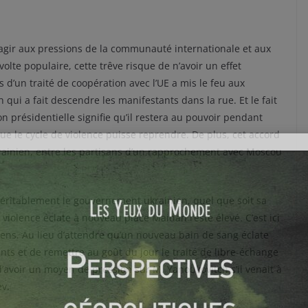
éagir aux pressions de la communauté internationale et aux
lte populaire, cette trêve risque de n’avoir un effet
s d’un traité de coopération avec l’UE a mis le feu aux
 qui a fait descendre les manifestants dans la rue. Et le fait
ion présidentielle signifie qu’il restera au pouvoir pendant
 le cycle de violence puisse reprendre. De plus, cet accord
krainien, entre les partisans d’un rapprochement avec Moscou
éritablement le gouvernement ukrainien, quel que soit sa
a violence éclate à nouveau place Maidan reste élevé. C’est ici
ens. Au lieu d’attendre qu’un nouveau bain de sang éclate
ants et de remettre au goût du jour le traité de libre-échange
d’avoir un moyen de pression sur M. Yanoukovitch s’il venait à
ev.