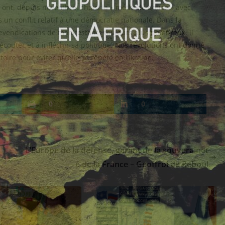
ont, depuis novembre, choisi la « méthode douce » avec
un conflit relatif à une démocratie nationale. Dans la
evendications de manifestants toujours plus nombreux, il
 écouter et à infléchir sa politique. Nos révolutions ont donné
oire pour éviter qu’elle se répète en Ukraine.
0
0
L’Europe de la défense, garant de la souverainet
é de la France – Geoffroi de Reboul