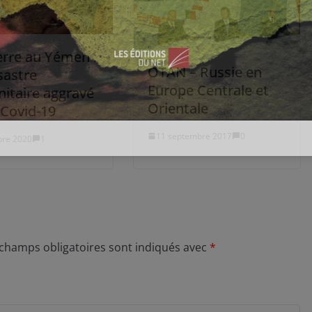
erre au Yémen :
OTAN – Russie en
sastre
Europe Centrale et
itaire aggravé
Orientale
 Covid-19
11 septembre 2017
0
bre 2020
1
 champs obligatoires sont indiqués avec
*