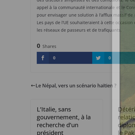
appel à la communauté internationale et le Cons
pour envisager une solution à l’afflux massif de
Les pays de l’UE souhaiteraient à cette occasion
les réseaux de passeurs et de trafiquants.
0
Shares
0
0
Le Népal, vers un scénario haïtien ?
L’Italie, sans
Détér
gouvernement, à la
relati
recherche d’un
diplo
président
le Pak