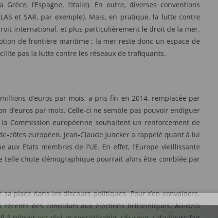
 Grèce, l’Espagne, l’Italie). En outre, diverses conventions
LAS et SAR, par exemple). Mais, en pratique, la lutte contre
roit international, et plus particulièrement le droit de la mer.
 notion de frontière maritime : la mer reste donc un espace de
cilite pas la lutte contre les réseaux de trafiquants.
 millions d’euros par mois, a pris fin en 2014, remplacée par
ion d’euros par mois. Celle-ci ne semble pas pouvoir endiguer
et la Commission européenne souhaitent un renforcement de
rde-côtes européen. Jean-Claude Juncker a rappelé quant à lui
 aux Etats membres de l’UE. En effet, l’Europe vieillissante
 telle chute démographique pourrait alors être comblée par
é sa place dans les discours politiques. Pour s’en convaincre,
rs récents des candidats aux élections britanniques. Au-delà
i à relever est réel et considérable. L’Europe a d’ailleurs fait