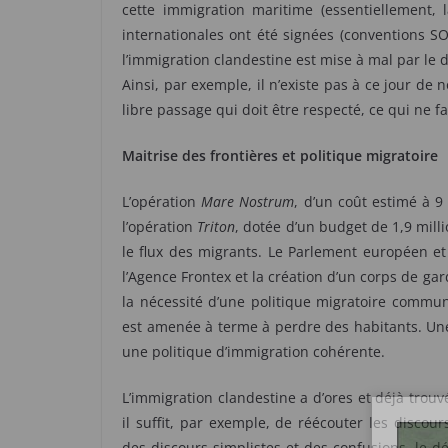
cette immigration maritime (essentiellement, la
internationales ont été signées (conventions SO
l’immigration clandestine est mise à mal par le d
Ainsi, par exemple, il n’existe pas à ce jour de
libre passage qui doit être respecté, ce qui ne fa
Maitrise des frontières et politique migratoire
L’opération
Mare Nostrum
, d’un coût estimé à 9
l’opération
Triton
, dotée d’un budget de 1,9 mill
le flux des migrants. Le Parlement européen 
l’Agence Frontex et la création d’un corps de ga
la nécessité d’une politique migratoire commune
est amenée à terme à perdre des habitants. Une
une politique d’immigration cohérente.
L’immigration clandestine a d’ores et déjà trouv
il suffit, par exemple, de réécouter les discou
des discours simplistes et des confusions, le déf