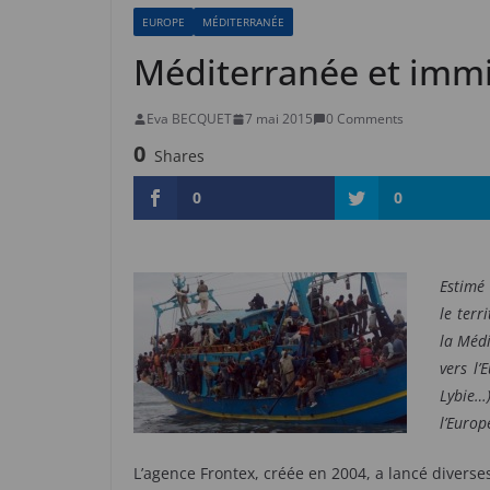
EUROPE
MÉDITERRANÉE
Méditerranée et immi
Eva BECQUET
7 mai 2015
0 Comments
0
Shares
0
0
Estimé 
le terr
la Médi
vers l’
Lybie…
l’Europ
L’agence Frontex, créée en 2004, a lancé diverse