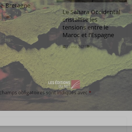
e-Bretagne
Le Sahara Occidental
2010
0
cristallise les
tensions entre le
Maroc et l’Espagne
21 mai 2021
0
 champs obligatoires sont indiqués avec
*