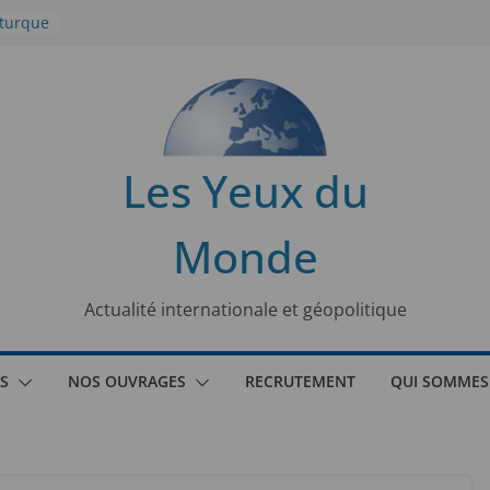
 turque
t
lit
s de la
Les Yeux du
seaux
Monde
tional
Actualité internationale et géopolitique
S
NOS OUVRAGES
RECRUTEMENT
QUI SOMMES