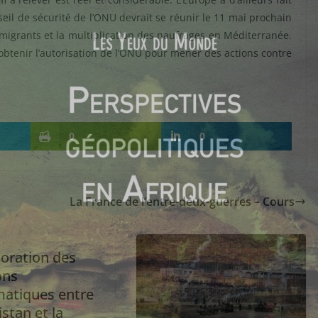
eil de sécurité de l’ONU devrait se réunir le 11 mai prochain
 migrants et la multiplication des naufrages en Méditerranée.
 obtenir l’autorisation de l’ONU pour mener des actions contre
0
0
La France de l’entre-deux-guerres – Cours
ioration des
ons
matiques entre
istan et la