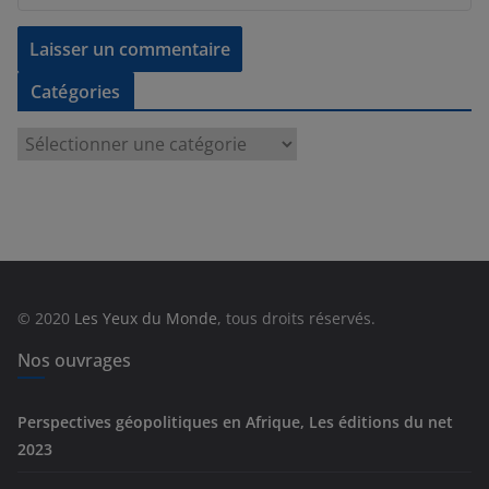
Catégories
C
a
t
é
g
o
r
© 2020
Les Yeux du Monde
, tous droits réservés.
i
e
Nos ouvrages
s
Perspectives géopolitiques en Afrique, Les éditions du net
2023