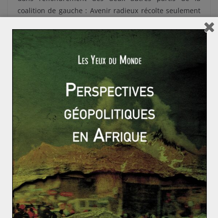
coalition de gauche : Avenir radieux récolte seulement
4 sièges tandis que les sociaux-démocrates d’Alliance
perdent 6 sièges des 9 qu’ils détenaient jusqu’alors.
Enfin, la faible participation, notamment des jeunes, n’a
pas profité au bouleversement démocratique voulu par
le Parti pirate.
Malgré tout, si la coalition de gauche est assez loin de
la majorité absolue au Parlement (27 sièges), les deux
partis traditionnels alliés de droite (29 sièges)
n’atteignent pas non plus les 32 élus nécessaires pour
gouverner. L’avenir de ce nouveau Parlement, très
éclaté, est soumis à des alliances hypothétiques avec le
septième parti des élections, parti créé par une frange
pro-européenne de la droite islandaise traditionnelle,
détenant 7 sièges. Le rattachement de cette force
politique avec la droite conservatrice paraissant
impossible, une (très large) coalition de cinq partis