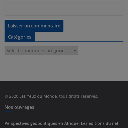
Catégories
C
a
t
é
g
o
r
© 2020
Les Yeux du Monde
, tous droits réservés.
i
e
Nos ouvrages
s
Perspectives géopolitiques en Afrique, Les éditions du net