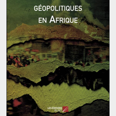
Pour aller plus loin :
Sur l’inflation :
http://www.alternatives-economiques.fr/dou-vient-
linflation/00044379
Sur les décisions de la BCE et ses conséquences :