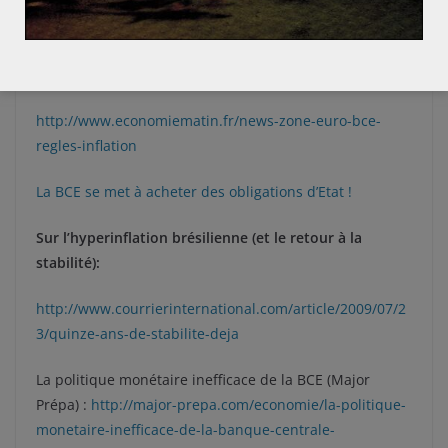
https://www.lesechos.fr/10/03/2016/lesechos.fr/021758
623797_croissance–inflation—la-bce-frappe-tres-fort-
mais-peine-a-lever-les-doutes.htm
http://www.economiematin.fr/news-zone-euro-bce-
regles-inflation
La BCE se met à acheter des obligations d’Etat !
Sur l’hyperinflation brésilienne (et le retour à la
stabilité):
http://www.courrierinternational.com/article/2009/07/2
3/quinze-ans-de-stabilite-deja
La politique monétaire inefficace de la BCE (Major
Prépa) :
http://major-prepa.com/economie/la-politique-
monetaire-inefficace-de-la-banque-centrale-