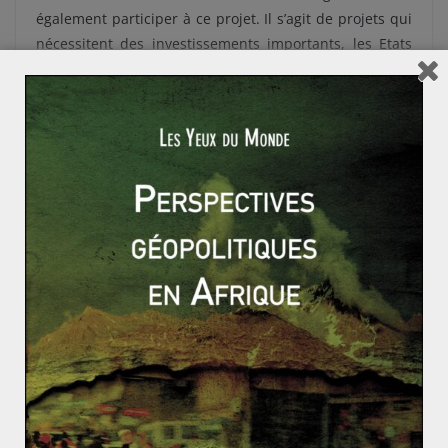
également participer à ce projet. Il s’agit de projets qui
nécessitent des investissements importants, les Etats
concernés comptent d’ailleurs demander à Bruxelles d’y
contribuer. Dans ce contexte de coopération, le maire
de Thessalonique veut également créer un festival pour
artistes en partenariat avec Skopje. L’objectif est de
rassembler les capitales de la Macédoine grecque et de
la Macédoine indépendante slave, dont les relations
sont tendues mais
connaissent un fort réchauffement
depuis le début de l’année 2017
.
On peut d’ailleurs penser qu’une fois ces relations
normalisées, la Macédoine pourrait intégrer le sommet
quadrilatéral. Si la Serbie et la Macédoine semblent
concernées directement ou indirectement par les
initiatives avancées, la déclaration conjointe précise
bien que le sommet a pour objectif l’intégration des
pays des Balkans occidentaux, ce qui inclut également