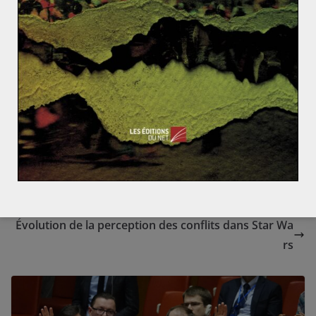
le Monténégro, la Bosnie-Herzégovine, l’Albanie voire le
Kosovo si son indépendance est reconnue par
Belgrade. On constate donc un réel dynamisme au sein
des pays du sud-est de l’Europe, un rapprochement
encourageant quand on garde en mémoire les
nombreux conflits qui ont ensanglanté la région durant
la première moitié du XXème siècle, puis les
guerres de
Yougoslavie dans les années 90
.
Jérusalem, capitale légitime d’Israël ?
Évolution de la perception des conflits dans Star Wa
rs