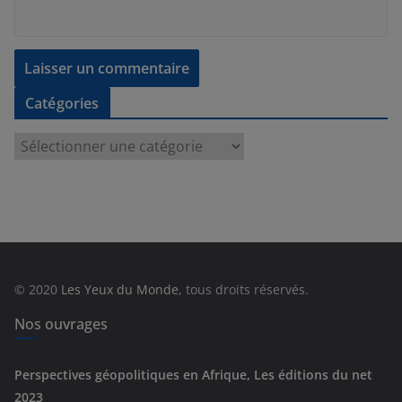
Catégories
C
a
t
é
g
o
r
© 2020
Les Yeux du Monde
, tous droits réservés.
i
e
Nos ouvrages
s
Perspectives géopolitiques en Afrique, Les éditions du net
2023