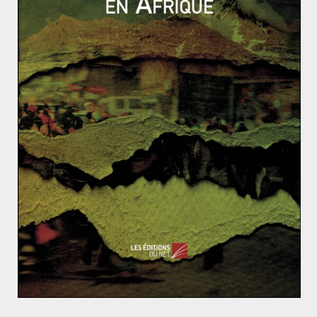
occidental
. Sa capacité de mobilisation est donc limitée,
mais son ancrage en Europe n’est tout de même pas
négligeable.
Par ailleurs, le
soft power
russe fait face à un paradoxe
majeur. La Russie peine à influencer sa propre
population du fait de l’émergence d’une nouvelle
génération qui tourne le dos aux médias traditionnels,
mais dispose d’un auditoire certain en Europe à travers
son idéologie. Ainsi, malgré un socle idéologique fort,
l’avenir du régime poutinien reste une question en
suspens.
Sources :
- LARUELLE Marlène, « L’idéologie comme instrument
du « soft power » russe. Succès, échecs et
incertitudes »,
Hérodote
2017/3, p. 23-35