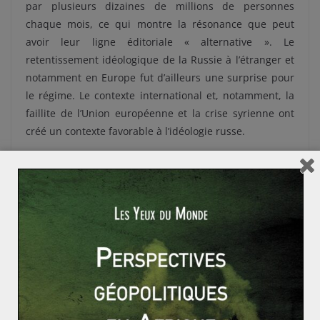
par plusieurs dizaines de millions de personnes
chaque mois, ce qui montre la résonance que peut
avoir leur ligne éditoriale « alternative ». Le
retentissement idéologique de la Russie à l’étranger et
notamment en Europe fut d’ailleurs une surprise pour
le régime. Le contexte international et, notamment, la
faillite de l’Union européenne et la crise syrienne ont
créé un contexte favorable à l’idéologie russe.
Les limites de la diffusion du
soft power
russe
Il est possible d’affirmer que le
soft power
russe est
limité. En effet, les médias pro-russes capturent un
audimat déjà acquis aux idées illibérales et visent
particulièrement la diaspora russe, qui représente près
de 30 millions de personnes. Le but recherché est de
créer des relais d’influence à l’étranger, et d’affirmer un
modèle alternatif
en opposition avec le libéralisme