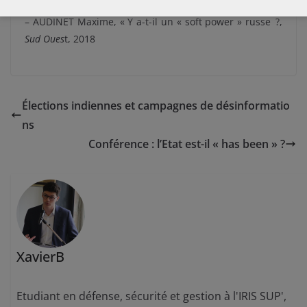
– AUDINET Maxime, « Y a-t-il un « soft power » russe ?,
Sud Oues
t, 2018
Élections indiennes et campagnes de désinformatio
ns
Conférence : l’Etat est-il « has been » ?
XavierB
Etudiant en défense, sécurité et gestion à l'IRIS SUP',