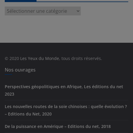
C
a
t
é
g
o
r
© 2020
Les Yeux du Monde
, tous droits réservés.
i
e
Nos ouvrages
s
Perspectives géopolitiques en Afrique, Les éditions du net
2023
Les nouvelles routes de la soie chinoises : quelle évolution ?
– Editions du Net, 2020
De la puissance en Amérique – Editions du net, 2018