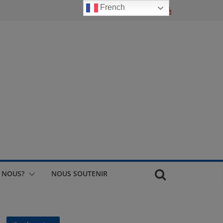
French
 NOUS?
NOUS SOUTENIR