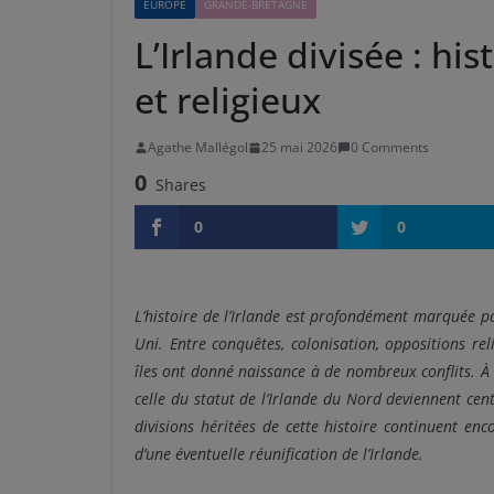
EUROPE
GRANDE-BRETAGNE
L’Irlande divisée : his
et religieux
Agathe Mallégol
25 mai 2026
0 Comments
0
Shares
0
0
L’histoire de l’Irlande est profondément marquée pa
Uni. Entre conquêtes, colonisation, oppositions reli
îles ont donné naissance à de nombreux conflits. À p
celle du statut de l’Irlande du Nord deviennent centr
divisions héritées de cette histoire continuent enc
d’une éventuelle réunification de l’Irlande.