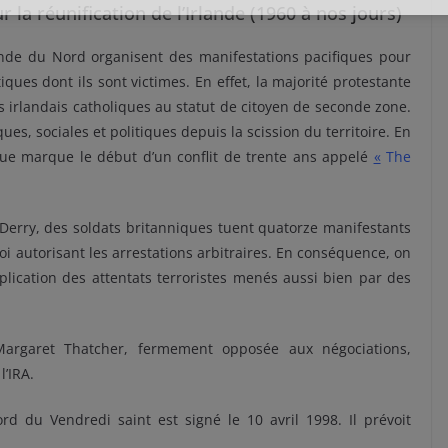
 la réunification de l’Irlande (1960 à nos jours)
lande du Nord organisent des manifestations pacifiques pour
iques dont ils sont victimes. En effet, la majorité protestante
s irlandais catholiques au statut de citoyen de seconde zone.
ues, sociales et politiques depuis la scission du territoire. En
que marque le début d’un conflit de trente ans appelé
«
The
 Derry, des soldats britanniques tuent quatorze manifestants
loi autorisant les arrestations arbitraires. En conséquence, on
ltiplication des attentats terroristes menés aussi bien par des
Margaret Thatcher, fermement opposée aux négociations,
l’IRA.
rd du Vendredi saint est signé le 10 avril 1998. Il prévoit