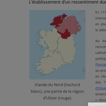
L’établissement d’un ressentiment durab
En 117
interve
en plu
le déb
Au XV
renco
catho
politi
Planta
au pro
en Uls
des T
Irlande du Nord (hachuré
d’Oliv
blanc), une partie de la région
envers
d’Ulster (rouge).
» disc
renfor