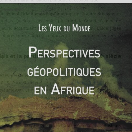
iciellement l’Irlande au Royaume-Uni de Grande-Bretagne et
irlandais. Quelques décennies plus tard, la Grande Famine de
re, accentuant la pauvreté, et l’émigration. L’aide jugée
entaires, entre autres, renforcent le ressentiment envers le
s et la partition de l’île (début du XXᵉ siècle
cles précédents, le début du XXᵉ siècle voit se développer
. C. S. Parnell défend le projet de
«
Home Rule
»
, visant à
yaume-Uni. La majorité des Irlandais soutiennent ce projet.
u Royaume-Uni, permettent le report du vote puis son abandon
rthur Griffith, revendique l’indépendance totale de l’Irlande.
 sévèrement réprimées par les forces anglaises : plusieurs