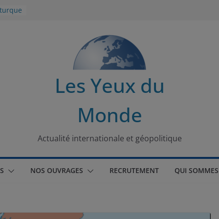
 turque
t
lit
s de la
Les Yeux du
seaux
Monde
tional
Actualité internationale et géopolitique
S
NOS OUVRAGES
RECRUTEMENT
QUI SOMMES