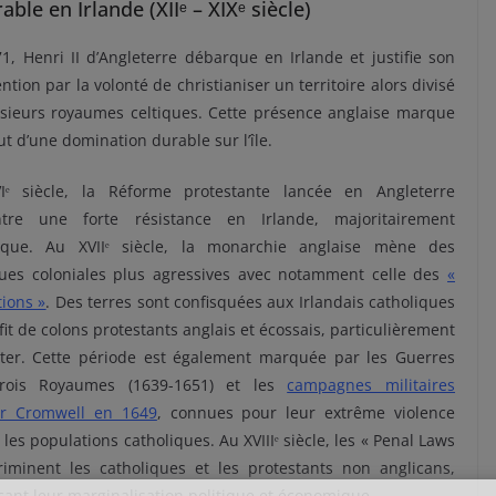
le en Irlande (XIIᵉ – XIXᵉ siècle)
1, Henri II d’Angleterre débarque en Irlande et justifie son
ntion par la volonté de christianiser un territoire alors divisé
sieurs royaumes celtiques. Cette présence anglaise marque
ut d’une domination durable sur l’île.
Iᵉ siècle, la Réforme protestante lancée en Angleterre
ntre une forte résistance en Irlande, majoritairement
lique. Au XVIIᵉ siècle, la monarchie anglaise mène des
ques coloniales plus agressives avec notamment celle des
«
tions
»
. Des terres sont confisquées aux Irlandais catholiques
fit de colons protestants anglais et écossais, particulièrement
ter. Cette période est également marquée par les Guerres
rois Royaumes (1639-1651) et les
campagnes militaires
er Cromwell en 1649
, connues pour leur extrême violence
 les populations catholiques. Au XVIIIᵉ siècle, les « Penal Laws
riminent les catholiques et les protestants non anglicans,
çant leur marginalisation politique et économique.