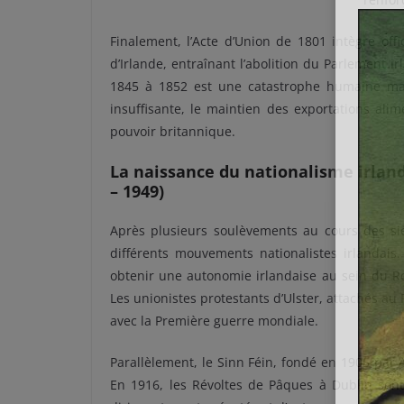
Finalement, l’Acte d’Union de 1801 intègre off
d’Irlande, entraînant l’abolition du Parlement 
1845 à 1852 est une catastrophe humaine majeu
insuffisante, le maintien des exportations alim
pouvoir britannique.
La naissance du nationalisme irlandai
– 1949)
Après plusieurs soulèvements au cours des siè
différents mouvements nationalistes irlandais
obtenir une autonomie irlandaise au sein du Ro
Les unionistes protestants d’Ulster, attachés a
avec la Première guerre mondiale.
Parallèlement, le Sinn Féin, fondé en 1905 par A
En 1916, les Révoltes de Pâques à Dublin sont