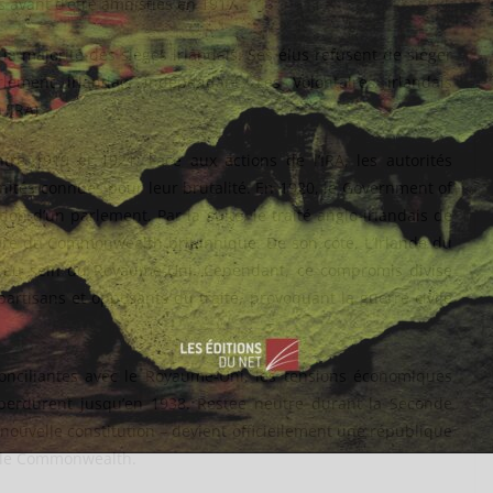
s avant d’être amnistiés en 1917.
 la majorité des sièges irlandais. Ses élus refusent de siéger
ement irlandais indépendant. Les Volontaires irlandais
(IRA).
tre 1919 et 1921. Face aux actions de l’IRA, les autorités
unités connues pour leur brutalité. En 1920, le Government of
éation d’un parlement. Par la suite, le traité anglo-irlandais de
bre du Commonwealth britannique. De son côté, L’Irlande du
te au sein du Royaume-Uni. Cependant, ce compromis divise
partisans et opposants du traité, provoquant la guerre civile
onciliantes avec le Royaume-Uni, les tensions économiques
perdurent jusqu’en 1938. Restée neutre durant la Seconde
 nouvelle constitution – devient officiellement une république
te le Commonwealth.