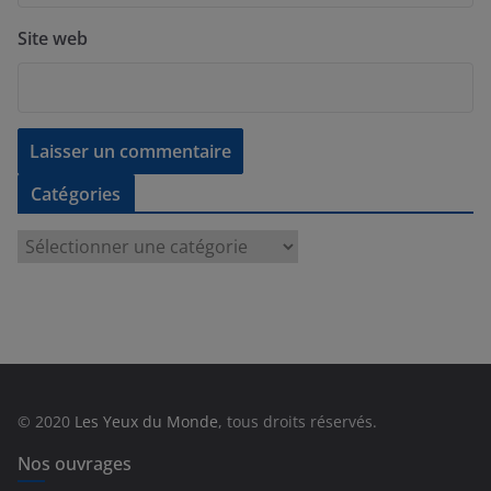
Site web
Catégories
C
a
t
é
g
o
r
© 2020
Les Yeux du Monde
, tous droits réservés.
i
e
Nos ouvrages
s