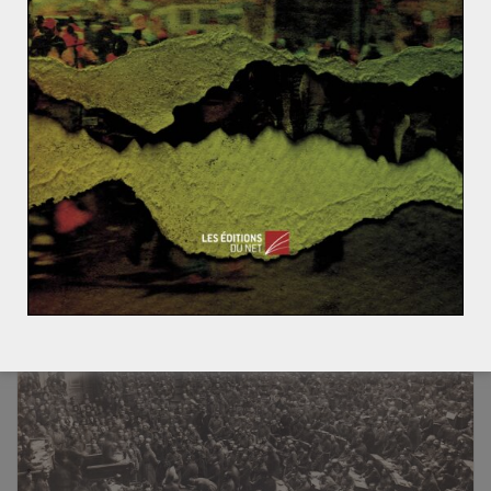
De nouvelles tensions entre le Venezuela et la Colom
bie
Le Plan Dawes (1924-1929)
9 janvier 2011
2