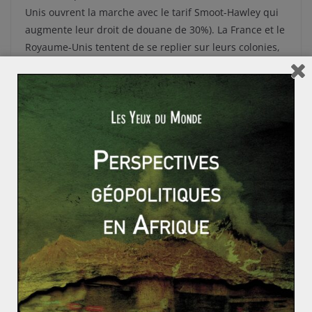
Unis ouvrent la marche avec le tarif Smoot-Hawley qui
augmente leur droit de douane de 30%). La France et le
Royaume-Unis tentent de se replier sur leurs colonies,
mettant au point la « préférence impériale », interdite
lors de la Conférence de Berlin (1885) mais largement
pratiquée après 1914. Les réactions gouvernementales
en Europe ne seront pas plus adéquates que celles aux
États-Unis. En France la crise sera aggravée par les
mesures déflationnistes baisse des prix et des salaires)
des gouvernements Tardieu et Laval, bien que ceux-ci
tenteront, de façon limitée, quelques grands travaux
(dont l’électrification des campagnes). Le monde entier
est touché exceptée l’Union soviétique de Staline,
protégée par son système économique autarcique.
Le double jeu russe avec l’Iran