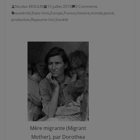
Nicolas MOULIN
15 juillet 2010
0 Comments
austérité
,
Etats-Unis
,
Europe
,
France
,
histoire
,
monde
,
passé
,
production
,
Royaume-Uni
,
Société
Mère migrante (Migrant
Mother), par Dorothea