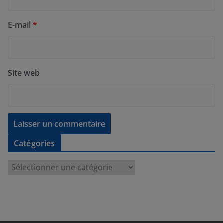
E-mail
*
Site web
Catégories
C
a
t
é
g