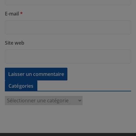
E-mail
*
Site web
Catégories
C
a
t
é
g