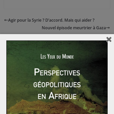
Agir pour la Syrie ? D’accord. Mais qui aider ?
Nouvel épisode meurtrier à Gaza
Le chômage de masse, nouveau destin
des pays développés?
2 juin 2012
0