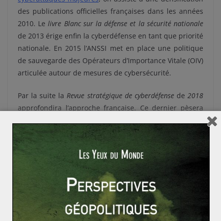
des publications officielles françaises dans les années
2010. Le
livre Blanc sur la défense et la sécurité nationale
de 2013 érige enfin la cyberdéfense en tant que priorité
nationale. En 2015 l’ANSSI met en place une politique
de sauvegarde des O
pérateurs d’Importance Vitale (OIV)
articulée autour de mesures de cybersécurité.
Par la suite la
Revue stratégique de cyberdéfense
de
2018
approfondira l’approche française. Ce dernier pèsera
grandement sur les orientations de la loi de
programmation militaire 2019-2025, qui vise
l’intensification de l’engagement français dans le
cyberespace. Elle prévoit pour cela une augmentation
significative du budget et des effectifs français pour la
cyberdéfense.
Maîtriser
ses infrastructures numériques
est donc devenu
le credo d’une France qui a pris conscience des enjeux