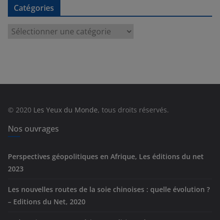
Catégories
C
a
t
é
g
o
r
© 2020
Les Yeux du Monde
, tous droits réservés.
i
e
Nos ouvrages
s
Perspectives géopolitiques en Afrique, Les éditions du net
2023
Les nouvelles routes de la soie chinoises : quelle évolution ?
– Editions du Net, 2020