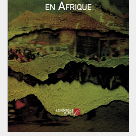
de la modernité sur le tard. Une France qui s’est
récemment distinguée par un
positionnement légal
sérieux
sur la question cyber. Positionnement
plébiscité par Michael N. Schmitt, président du comité
d’auteurs des Manuels de Tallinn.
Notes
(1)
Peuvent êtres notamment cités, David Johnson,
David Post, et Daniel B. Silver.
Sources
J-M. BOCKEL, »
La cyberdéfense : un enjeu mondial, une
priorité nationale
», Rapport d’information au Sénat, 18