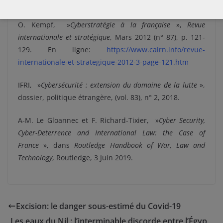
juillet 2012.
O. Kempf, »
Cyberstratégie à la française
»,
Revue
internationale et stratégique
, Mars 2012 (n° 87), p. 121-
129. En ligne:
https://www.cairn.info/revue-
internationale-et-strategique-2012-3-page-121.htm
IFRI, »
Cybersécurité : extension du domaine de la lutte
»,
dossier, p
olitique étrangère, (vol. 83), n° 2, 2018.
A-M. Le Gloannec et F. Richard-Tixier, »
Cyber Security,
Cyber-Deterrence and International Law: the Case of
France
»,
dans
Routledge
Handbook of War, Law and
Technology
,
Routledge,
3
Juin
2019.
Excision: le danger sous-estimé du Covid-19
Les eaux du Nil : l’interminable discorde entre l’Égyp