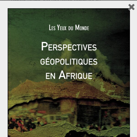
Donald Trump, par une vision commune du
protectionnisme et un goût prononcé pour la
provocation. Ce n’est pas pour rien que Boris Johnson
est surnommé le « Trump anglais ».
Une chose est sûre, la nomination de Johnson aux
Affaires étrangères rompt avec une suite de ministres
plutôt discrets. Il n’est pas impossible que certaines
futures sorties de « BoJo » fassent débat au sein même
du gouvernement conservateur. Si les éléments
évoqués ci-dessus annoncent un mandat mouvementé,
il ne faut pas omettre la possibilité que l’excentrique
Boris s’assagisse à travers l’expérience de la diplomatie.
Peut-être s’inspirera t-il de Winston Churchill ? C’est en
tout cas une autre piste possible, à la vue de l’intérêt
que porte Johnson au célèbre Premier Ministre
britannique lui qui a d’ailleurs récemment rédigé une
biographie sur le « Vieux lion ».