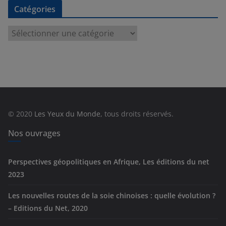
Catégories
C
a
t
é
g
o
r
© 2020
Les Yeux du Monde
, tous droits réservés.
i
e
Nos ouvrages
s
Perspectives géopolitiques en Afrique, Les éditions du net
2023
Les nouvelles routes de la soie chinoises : quelle évolution ?
– Editions du Net, 2020