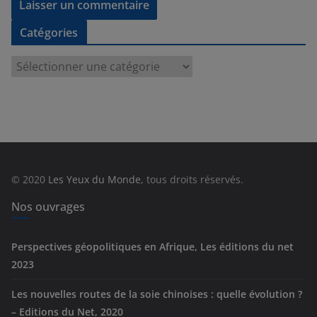
Catégories
C
a
t
é
g
o
r
© 2020
Les Yeux du Monde
, tous droits réservés.
i
e
Nos ouvrages
s
Perspectives géopolitiques en Afrique, Les éditions du net
2023
Les nouvelles routes de la soie chinoises : quelle évolution ?
– Editions du Net, 2020