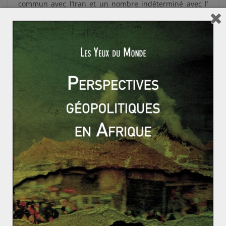
commun avec l’Iran et un nombre indéterminé avec l’
Arabie Saoudite. Des tensions frontalières ou liées à la
surexploitation pourraient émerger.
En conclusion …
Les revenus pétroliers sont cruciaux pour le
développement de l’état irakien. Une alliance avec la
Chine sur le modèle du « consensus de Pékin » pourrait
aider l’Irak dans la construction d’infrastructures et
participer à la sécurisation des approvisionnements
énergétiques chinois. Selon l’Agence Internationale de
l’Énergie (AIE), d’ici 2030, 1/3 de la production irakienne
sera exploitée par des entreprises chinoises ou en
joint
venture
. L’Irak devra toutefois prendre en compte la
politique de quota de l’OPEP et un enjeu majeur se
profilant à court terme : le maintien des ressources
hydrauliques en Irak, indispensables aux processus