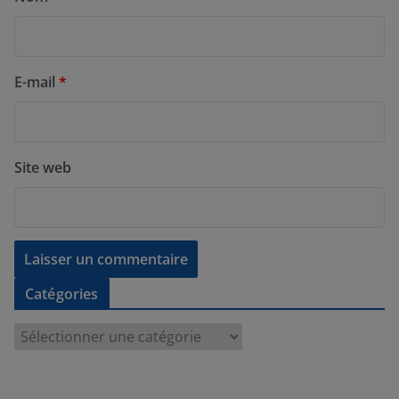
E-mail
*
Site web
Catégories
C
a
t