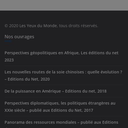
é
g
o
r
© 2020
Les Yeux du Monde
, tous droits réservés.
i
e
Nos ouvrages
s
Perspectives géopolitiques en Afrique, Les éditions du net
2023
Les nouvelles routes de la soie chinoises : quelle évolution ?
– Editions du Net, 2020
De la puissance en Amérique – Editions du net, 2018
Perspectives diplomatiques, les politiques étrangères au
XXIe siècle – publié aux Editions du Net, 2017
Panorama des ressources mondiales – publié aux Editions