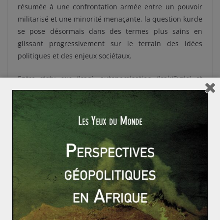
résumée à une confrontation armée entre un pouvoir
militarisé et une minorité menaçante, la question kurde
se pose désormais dans des termes plus sains en
glissant progressivement sur le terrain des idées
politiques et des enjeux sociétaux.
Entre
statu quo
(Iran), autonomisation (Irak/Syrie) et
progressive acceptation (Turquie), la revue des
différents Kurdistans se révèle donc particulièrement
enrichissante afin d’appréhender les réalités moyen-
orientales. Elle permet d’établir, au moins en partie, un
spectre du statut des minorités au Moyen-Orient, tout
comme elle incite à mieux prendre en compte leur
fonctionnement transfrontalier qui répond d’une
approche de l’espace moins sensible aux structures
étatiques.