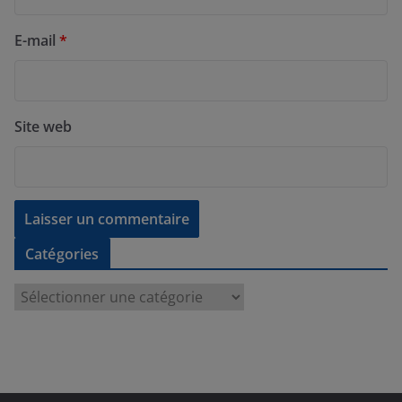
E-mail
*
Site web
Catégories
C
a
t
é
g