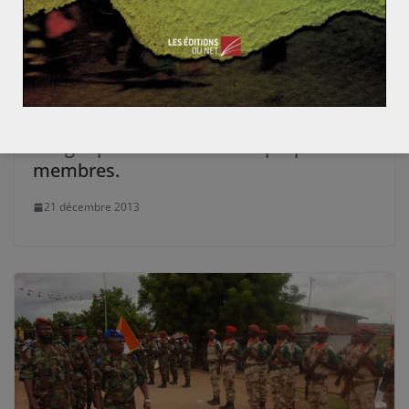
t) vaincre le virus Ebola ?
Le GNL du Qatar et le gaz d’Azerbaïdjan : bonnes alt
ernatives au gaz russe pour la Turquie ?
Scandale en Turquie : l’AKP mis en
danger par ses alliés et ses propres
membres.
21 décembre 2013