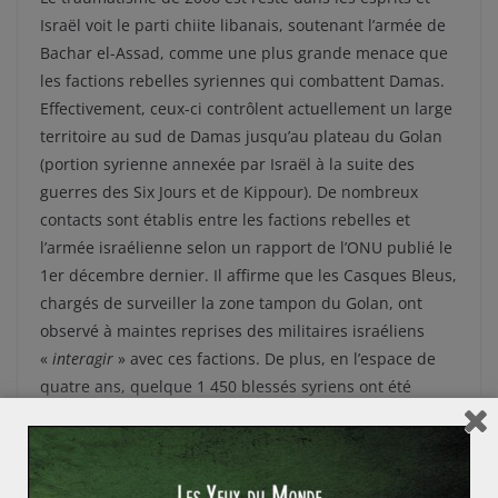
Israël voit le parti chiite libanais, soutenant l’armée de
Bachar el-Assad, comme une plus grande menace que
les factions rebelles syriennes qui combattent Damas.
Effectivement, ceux-ci contrôlent actuellement un large
territoire au sud de Damas jusqu’au plateau du Golan
(portion syrienne annexée par Israël à la suite des
guerres des Six Jours et de Kippour). De nombreux
contacts sont établis entre les factions rebelles et
l’armée israélienne selon un rapport de l’ONU publié le
1er décembre dernier. Il affirme que les Casques Bleus,
chargés de surveiller la zone tampon du Golan, ont
observé à maintes reprises des militaires israéliens
«
interagir
» avec ces factions. De plus, en l’espace de
quatre ans, quelque 1 450 blessés syriens ont été
recueillis par Tsahal afin d’être soignés dans les
hôpitaux hébreux. Israël voit donc dans Daech une
menace éloignée sur le terrain mais aussi une source
d’affaiblissement du croissant chiite constituant une