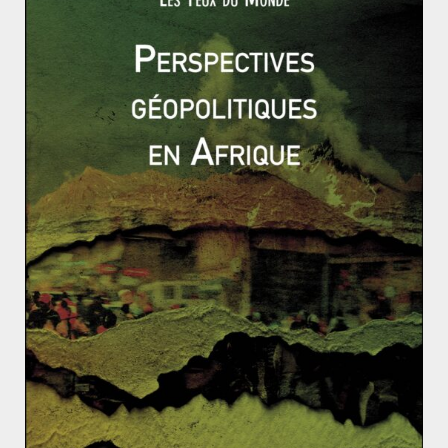
hégémonie iranienne qui serait selon le ministre «
une
catastrophe et un énorme défi pour Israël
« . Alors que la
communauté internationale reconsidère sa position sur
le sort de Bachar el-Assad, Israël voit d’un bon œil le
maintien d’un chaos à coloration islamiste qui déteint
actuellement sur la cause palestinienne puisqu’elle
commence à être infiltrée par l’EI rendant son
indépendance moins préoccupante et plus dangereuse
auprès des occidentaux. Un tel positionnement du
gouvernement israélien est susceptible de ralentir et
complexifier les intentions de cessez-le-feu entre les
belligérants, alors que l’Iran est devenu un acteur
incontournable dans la résolution du conflit syrien.
La communauté internationale peut-elle (réellemen