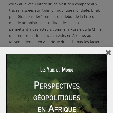
d’Irak au niveau intérieur, ce n’est rien comparé aux
traces laissées sur l’opinion publique mondiale. L’Irak
peut être considéré comme « le début de la fin » du
monde unipolaire, discréditant les
É
tats-Unis et
permettant à des acteurs comme la Russie ou la Chine
de prendre de l’influence en Asie, en Afrique, au
Moyen-Orient et en Amérique du Sud. Tous les facteurs
étaient donc réunis pour qu’une intervention russe en
Syrie reste limitée en terme de durée.
Si l’objectif de la sauvegarde du régime al-Assad est
atteint, la Russie semble porter beaucoup d’espoir dans
le cessez-le-feu actuel. On peut même parler de vrai
coup de poker, puisque si la guerre venait à reprendre
et sans le soutien russe, l’armée gouvernementale
risquerait de perdre les territoires acquis. Et Moscou
de voir six mois d’interventions annihilés. Nous
pouvons donc reprendre les paroles du directeur de la