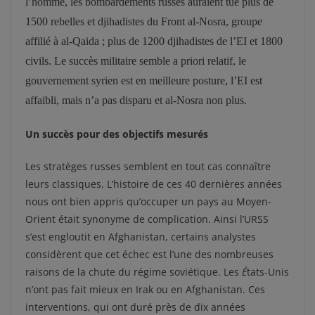
l’homme, les bombardements russes auraient tué plus de
1500 rebelles et djihadistes du Front al-Nosra, groupe
affilié à al-Qaida ; plus de 1200 djihadistes de l’EI et 1800
civils. Le succès militaire semble a priori relatif, le
gouvernement syrien est en meilleure posture, l’EI est
affaibli, mais n’a pas disparu et al-Nosra non plus.
Un succès pour des objectifs mesurés
Les stratèges russes semblent en tout cas connaître
leurs classiques. L’histoire de ces 40 dernières années
nous ont bien appris qu’occuper un pays au Moyen-
Orient était synonyme de complication. Ainsi l’URSS
s’est engloutit en Afghanistan, certains analystes
considèrent que cet échec est l’une des nombreuses
raisons de la chute du régime soviétique. Les
É
tats-Unis
n’ont pas fait mieux en Irak ou en Afghanistan. Ces
interventions, qui ont duré près de dix années