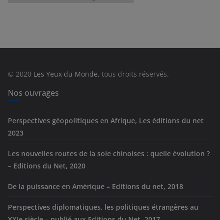
a
t
é
g
o
r
© 2020
Les Yeux du Monde
, tous droits réservés.
i
e
Nos ouvrages
s
Perspectives géopolitiques en Afrique, Les éditions du net
2023
Les nouvelles routes de la soie chinoises : quelle évolution ?
– Editions du Net, 2020
De la puissance en Amérique – Editions du net, 2018
Perspectives diplomatiques, les politiques étrangères au
XXIe siècle – publié aux Editions du Net, 2017