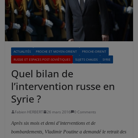
ACTUALITÉS
PROCHE ET MOYEN-ORIENT
PROCHE-ORIENT
RUSSIE ET ESPACES POST-SOVIÉTIQUES
SUJETS CHAUDS
SYRIE
Quel bilan de
l’intervention russe en
Syrie ?
Fabien HERBERT
26 mars 2016
0 Comments
Après six mois et demi d’interventions et de
bombardements, Vladimir Poutine a demandé le retrait des