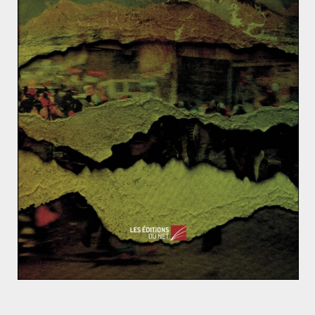
Fondation pour la recherche stratégique, Camille
Gr
and :
« la Russie apparait comme le vainqueur – au
moins temporaire – de la séquence qui s’est achevée avec le
cessez-le-feu».
Colombes, faucons et chouettes : 3 écoles de pensée
des relations internationales
Une semaine électorale en Afrique, entre rupture et
continuité
Fabien HERBERT