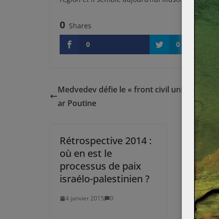
0
Shares
0
0
Medvedev défie le « front civil unifié » souh
ar Poutine
Rétrospective 2014 :
L’assa
où en est le
la réc
processus de paix
impos
israélo-palestinien ?
31 mai 
4 janvier 2015
0