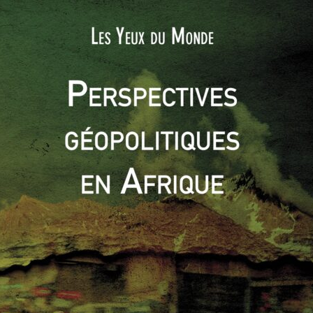
0
0
aité p
Retour sur les projections démographiques de
l’ONU pour le siècle à venir
ut israélien ou
oncialition
sible
2010
0
CPO #3 : l’islam