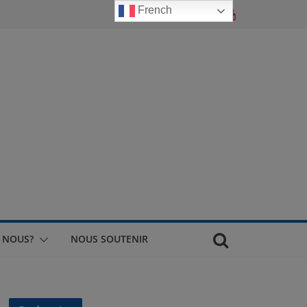
French
 NOUS?
NOUS SOUTENIR