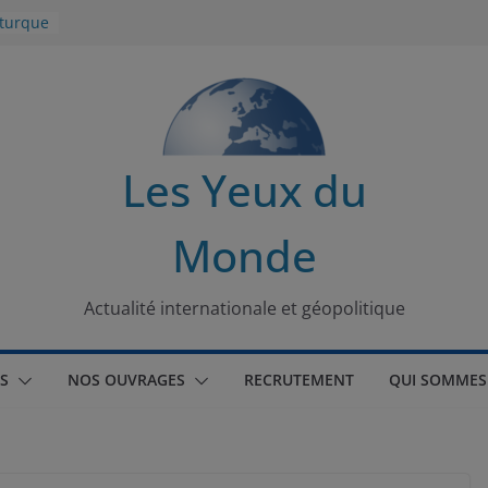
 turque
t
lit
s de la
Les Yeux du
seaux
Monde
tional
Actualité internationale et géopolitique
S
NOS OUVRAGES
RECRUTEMENT
QUI SOMMES