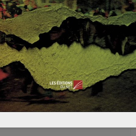
catalyseur du
radicalisme ;
entretien avec
Gerald Arboit.
6 septembre 2016
0
 champs obligatoires sont indiqués avec
*