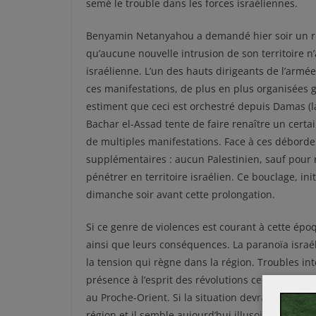
semé le trouble dans les forces israéliennes.
Benyamin Netanyahou a demandé hier soir un reto
qu’aucune nouvelle intrusion de son territoire n’
israélienne. L’un des hauts dirigeants de l’armé
ces manifestations, de plus en plus organisées 
estiment que ceci est orchestré depuis Damas (la
Bachar el-Assad tente de faire renaître un cert
de multiples manifestations. Face à ces débordem
supplémentaires : aucun Palestinien, sauf pour r
pénétrer en territoire israélien. Ce bouclage, in
dimanche soir avant cette prolongation.
Si ce genre de violences est courant à cette épo
ainsi que leurs conséquences. La paranoïa israé
la tension qui règne dans la région. Troubles int
présence à l’esprit des révolutions ce printemps,
au Proche-Orient. Si la situation devrait rapidem
région et il semble aujourd’hui illusoire d’espére