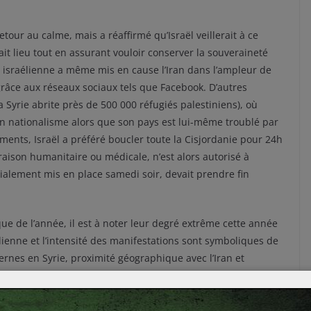
ur au calme, mais a réaffirmé qu’Israël veillerait à ce
ait lieu tout en assurant vouloir conserver la souveraineté
e israélienne a même mis en cause l’Iran dans l’ampleur de
grâce aux réseaux sociaux tels que Facebook. D’autres
 Syrie abrite près de 500 000 réfugiés palestiniens), où
ain nationalisme alors que son pays est lui-même troublé par
ents, Israël a préféré boucler toute la Cisjordanie pour 24h
aison humanitaire ou médicale, n’est alors autorisé à
itialement mis en place samedi soir, devait prendre fin
que de l’année, il est à noter leur degré extrême cette année
lienne et l’intensité des manifestations sont symboliques de
ernes en Syrie, proximité géographique avec l’Iran et
 un cocktail prêt à faire naître de nouvelles manifestations
ent revenir à la normale, le futur reste incertain dans la
r atteindre une forme de stabilité.