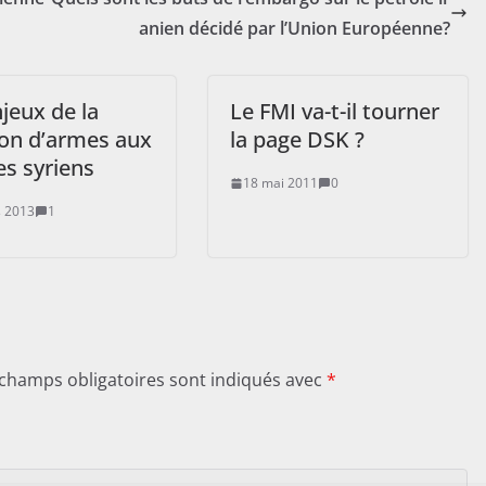
anien décidé par l’Union Européenne?
jeux de la
Le FMI va-t-il tourner
son d’armes aux
la page DSK ?
es syriens
18 mai 2011
0
 2013
1
 champs obligatoires sont indiqués avec
*