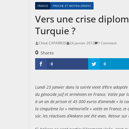
FRANCE
PROCHE ET MOYEN-ORIENT
Vers une crise diplom
Turquie ?
Chloé CAPARROS
24 janvier 2012
1 Comment
0
Shares
0
0
Lundi 23 janvier dans la soirée vient d’être adoptée
du génocide juif et arménien en France. Votée par 
à un an de prison et 45 000 euros d’amende « la cont
la cinquième loi « mémorielle » votée en France, ie q
sûr, les réactions d’Ankara ont été vives. Retour su