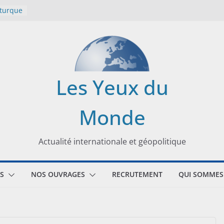
 turque
t
lit
s de la
Les Yeux du
seaux
Monde
tional
Actualité internationale et géopolitique
S
NOS OUVRAGES
RECRUTEMENT
QUI SOMMES