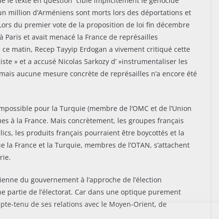
que le texte en question cible implicitement le génocide
n million d’Arméniens sont morts lors des déportations et
ors du premier vote de la proposition de loi fin décembre
 Paris et avait menacé la France de représailles
 ce matin, Recep Tayyip Erdogan a vivement critiqué cette
aciste » et a accusé Nicolas Sarkozy d’ »instrumentaliser les
», mais aucune mesure concrète de représailles n’a encore été
impossible pour la Turquie (membre de l’OMC et de l’Union
es à la France. Mais concrètement, les groupes français
ics, les produits français pourraient être boycottés et la
 la France et la Turquie, membres de l’OTAN, s’attachent
rie.
ienne du gouvernement à l’approche de l’élection
aine partie de l’électorat. Car dans une optique purement
mpte-tenu de ses relations avec le Moyen-Orient, de