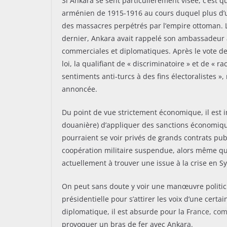
Si Ankara se sent particulièrement visée, c’est 
arménien de 1915-1916 au cours duquel plus d’u
des massacres perpétrés par l’empire ottoman. L
dernier, Ankara avait rappelé son ambassadeur à
commerciales et diplomatiques. Après le vote de
loi, la qualifiant de « discriminatoire » et de « r
sentiments anti-turcs à des fins électoralistes 
annoncée.
Du point de vue strictement économique, il est 
douanière) d’appliquer des sanctions économiqu
pourraient se voir privés de grands contrats publ
coopération militaire suspendue, alors même que
actuellement à trouver une issue à la crise en Sy
On peut sans doute y voir une manœuvre politic
présidentielle pour s’attirer les voix d’une cert
diplomatique, il est absurde pour la France, co
provoquer un bras de fer avec Ankara.