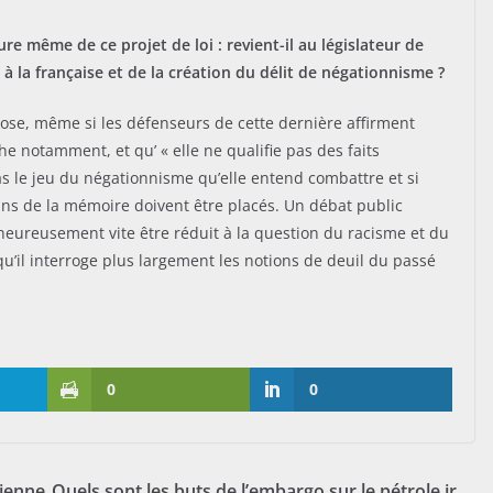
e même de ce projet de loi : revient-il au législateur de
n à la française et de la création du délit de négationnisme ?
 pose, même si les défenseurs de cette dernière affirment
che notamment, et qu’ « elle ne qualifie pas des faits
 pas le jeu du négationnisme qu’elle entend combattre et si
ssins de la mémoire doivent être placés. Un débat public
lheureusement vite être réduit à la question du racisme et du
qu’il interroge plus largement les notions de deuil du passé
0
0
rienne
Quels sont les buts de l’embargo sur le pétrole ir