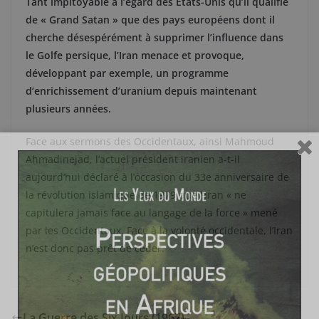
Tant impitoyable à l’égard des États-Unis qu’il qualifie
de « Grand Satan » que des pays européens dont il
cherche désespérément à supprimer l’influence dans
le Golfe persique, l’Iran menace et provoque,
développant par exemple, un programme
d’enrichissement d’uranium depuis maintenant
plusieurs années.
Face aux sermons des Occidentaux, ainsi Mahmoud
Ahmadinejad, l’actuel président iranien a-t-il
aujourd’hui déclaré à l’occasion du 33e anniversaire de
la révolution islamique de 1979 que l’Iran « ne
capitulera jamais face au langage de la force » mené
par les Occidentaux. Face à la volonté occidentale, l’Iran
n’est donc pas prêt de céder.
La Guerre des Six Jours (1967)