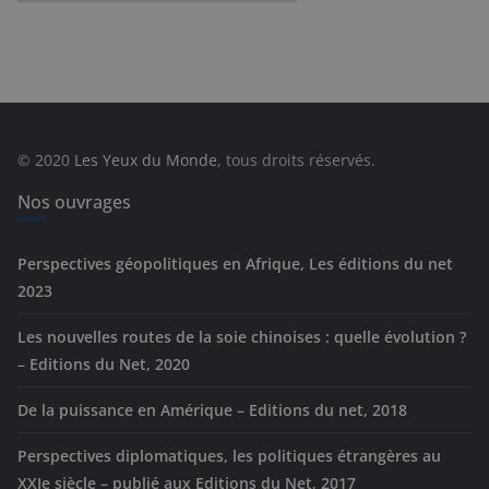
a
t
é
g
o
r
© 2020
Les Yeux du Monde
, tous droits réservés.
i
e
Nos ouvrages
s
Perspectives géopolitiques en Afrique, Les éditions du net
2023
Les nouvelles routes de la soie chinoises : quelle évolution ?
– Editions du Net, 2020
De la puissance en Amérique – Editions du net, 2018
Perspectives diplomatiques, les politiques étrangères au
XXIe siècle – publié aux Editions du Net, 2017