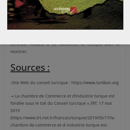
Turquie joue ici la carte de
l’autonomie et de
l’indépendance diplomatique
et
militaire
dans une
zone géographique complexe. Le pays se positionne
ainsi comme un parrain régional à même de
concurrencer l’influence arabe du Golfe Persique, de
l’Iran et même de la Russie au Moyen-Orient et en Asie
centrale. Ankara a de l’ambition et compte bien le
montrer.
Sources :
-Site Web du conseil turcique : https://www.turkkon.org
-« La chambre de Commerce et d’Industrie turque est
fondée sous le toit du Conseil turcique »,
TRT
, 17 mai
2019
(https://www.trt.net.tr/francais/turquie/2019/05/17/la-
chambre-de-commerce-et-d-industrie-turque-est-