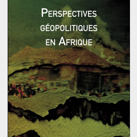
actuel. Ce n’est donc absolument pas un hasard si le
président Erdogan, alors candidat, est venu faire
campagne en Europe.
La Turquie s’affirme comme puissance
régionale
Le développement d’une politique des langues
turciques permet enfin à Ankara de développer un
réseau de rayonnement international et de se
positionner ainsi comme une puissance régionale.
Perçue comme un pont entre les différentes aires
culturelles du monde, la Turquie entend ainsi passer
de carrefour du monde à centre culturel, politique et
économique majeur. Devenir un protecteur de minorité
turcophones et mener une rapprochement politique
turcique s’inscrit donc dans un objectif de
rayonnement global et d’affirmation de puissance. La