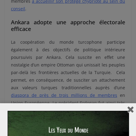
membres
à accueillir son protégé chypriote au sein du
conseil
.
Ankara adopte une approche électorale
efficace
La coopération du monde turcophone participe
également à des objectifs de politique intérieure
poursuivis par Ankara. Cela suscite en effet une
nostalgie d’un empire Ottoman qui unissait les peuples
par-delà les frontières actuelles de la Turquie. Cela
permet, en conséquence, de susciter un attachement
aux valeurs turques traditionnelles auprès d’une
diaspora de près de trois millions de membres
en
Union Européenne. Le président Erdogan fut ainsi très
largement conforté politiquement
par les Turcs d’Union
Européenne lors des élections présidentielles de 2018.
Ce rayonnement est donc un moyen de renforcer une
image favorable du mouvement politique du président