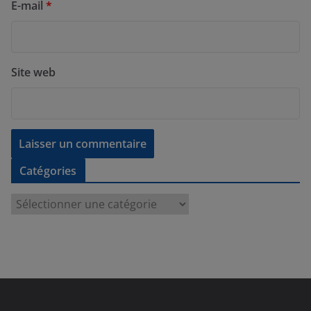
E-mail
*
Site web
Catégories
C
a
t
é
g
o
r