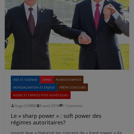
ASIE ET OCÉANIE
CHINE
FICHES-EXEMPLES
MONDIALISATION ET ENJEUX
PRÉPA CONCOURS
RUSSIE ET ESPACES POST-SOVIÉTIQUES
Hugo CARRIE
6 avril 2018
1 Comment
Le « sharp power » : soft power des
régimes autoritaires?
Joseph Nye a théorisé les concept de « hard power » (la