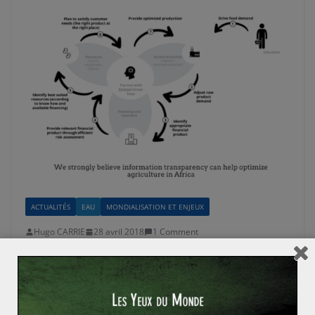
ACTUALITÉS
EAU
MONDIALISATION ET ENJEUX
Hugo CARRIE
28 avril 2018
1 Comment
L’Afrique à l’heure de l’agritech : vers la
« Révolution verte 2.0 »
Le 3 avril dernier, lors des Africa Days organisés par
HEC Paris, le think thank étudiant The Seed Project