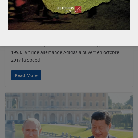
MONDIALISATION ET ENJEUX
PRÉPA CONCOURS
Hugo CARRIE
9 avril 2018
0 Comments
La 4e Révolution Industrielle, vecteur de re-
localisation ?
Alors qu’elle ne produisait plus en Allemagne depuis
1993, la firme allemande Adidas a ouvert en octobre
2017 la Speed
Read More