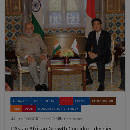
ACTUALITÉS
ASIE ET OCÉANIE
CHINE
ENERGIE
GÉOÉCONOMIE
INDE
JAPON
MONDIALISATION ET ENJEUX
Hugo CARRIE
9 août 2018
0 Comments
L’Asian African Growth Corridor : dernier