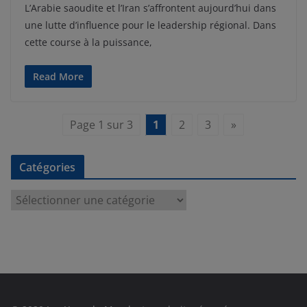
L’Arabie saoudite et l’Iran s’affrontent aujourd’hui dans
une lutte d’influence pour le leadership régional. Dans
cette course à la puissance,
Read More
Page 1 sur 3
1
2
3
»
Catégories
C
a
t
é
g
o
r