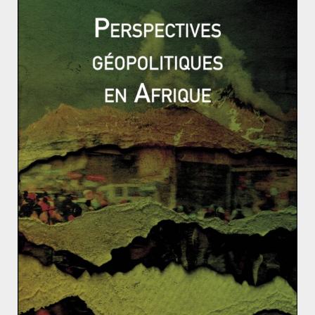
présentait
Read More
AMÉRIQUE
FICHES-EXEMPLES
GÉOÉCONOMIE