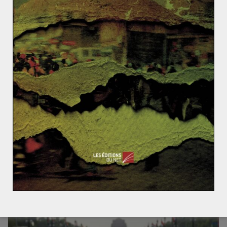
FICHES-EXEMPLES
PRÉPA CONCOURS
Jordi LAFON
9 avril 2018
0 Comments
Big Data et manipulations électorales :
l’affaire Facebook/Cambridge Analytica
Introduction sur la quatrième thématique : Technologie
et Mondialisation Le déclin et la survie des
civilisations ont souvent été
Read More