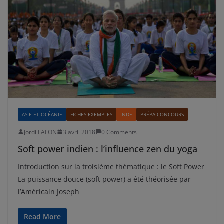
ASIE ET OCÉANIE
FICHES-EXEMPLES
INDE
PRÉPA CONCOURS
Jordi LAFON
3 avril 2018
0 Comments
Soft power indien : l’influence zen du yoga
Introduction sur la troisième thématique : le Soft Power
La puissance douce (soft power) a été théorisée par
l’Américain Joseph
Read More