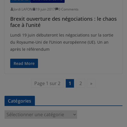
Jordi LAFON
19 juin 2017
0 Comments
Brexit ouverture des négociations : le chaos
face à l’unité
Lundi 19 juin débuteront les négociations sur la sortie
du Royaume-Uni de l’Union européenne (UE). Un an
après le référendum
Read More
Page 1 sur 2
1
2
»
Catégories
C
a