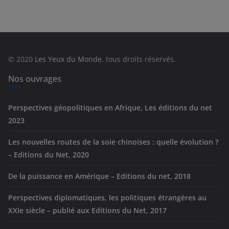
t
é
g
o
r
© 2020
Les Yeux du Monde
, tous droits réservés.
i
e
Nos ouvrages
s
Perspectives géopolitiques en Afrique, Les éditions du net
2023
Les nouvelles routes de la soie chinoises : quelle évolution ?
– Editions du Net, 2020
De la puissance en Amérique – Editions du net, 2018
Perspectives diplomatiques, les politiques étrangères au
XXIe siècle – publié aux Editions du Net, 2017