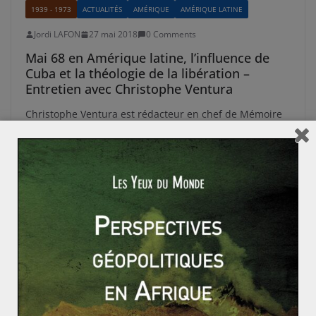
1939 - 1973
ACTUALITÉS
AMÉRIQUE
AMÉRIQUE LATINE
Jordi LAFON
27 mai 2018
0 Comments
Mai 68 en Amérique latine, l’influence de
Cuba et la théologie de la libération –
Entretien avec Christophe Ventura
Christophe Ventura est rédacteur en chef de Mémoire
des Luttes et chercheur à l’IRIS. Spécialiste des
questions latino américaines, il
Read More