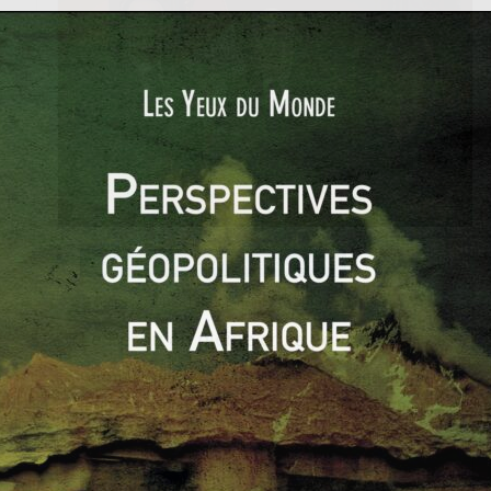
ACTUALITÉS
AMÉRIQUE
AMÉRIQUE LATINE
Lucas MAUBERT
14 janvier 2018
0 Comments
Le Pérou en pleine crise politique
Les nouvelles turbulences liées au scandale
international de corruption Odebrecht ont bien
failli faire tomber le président du Pérou, Pedro
Read More