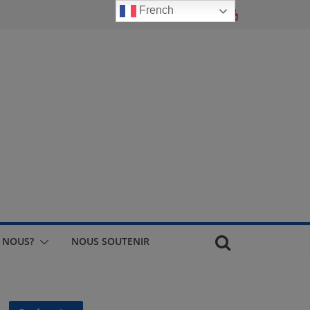
French
 NOUS?
NOUS SOUTENIR