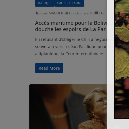
AMÉRIQUE
AMÉRIQUE LATINE
Lucas MAUBERT
18 octobre 2018
2 Comments
Accès maritime pour la Bolivie : la CIJ
douche les espoirs de La Paz
En refusant d’obliger le Chili à négocier un accè
souverain vers l’océan Pacifique pour son voisin
altiplanique, la Cour internationale
Read More