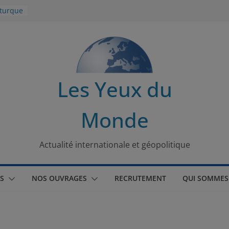
 turque
t
lit
s de la
Les Yeux du
seaux
Monde
tional
Actualité internationale et géopolitique
S
NOS OUVRAGES
RECRUTEMENT
QUI SOMMES