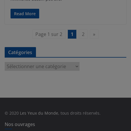
Read More
Page 1 sur 2
1
2
»
Catégories
C
a
t
é
g
o
r
© 2020
Les Yeux du Monde
, tous droits réservés.
i
e
Nos ouvrages