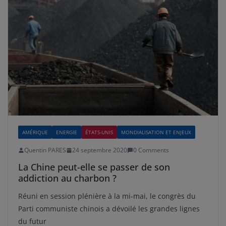
AMÉRIQUE
ENERGIE
ÉTATS-UNIS
MONDIALISATION ET ENJEUX
Quentin PARES
24 septembre 2020
0 Comments
La Chine peut-elle se passer de son
addiction au charbon ?
Réuni en session plénière à la mi-mai, le congrès du
Parti communiste chinois a dévoilé les grandes lignes
du futur