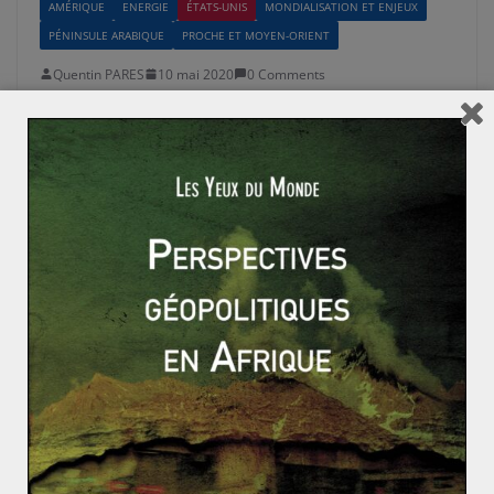
AMÉRIQUE
ENERGIE
ÉTATS-UNIS
MONDIALISATION ET ENJEUX
PÉNINSULE ARABIQUE
PROCHE ET MOYEN-ORIENT
Quentin PARES
10 mai 2020
0 Comments
Une partie de billard à trois bandes : la
Russie, l’Arabie saoudite et les États-Unis
en pleine crise pétrolière (2/3)
Selon l’Agence internationale de l’énergie (AIE),
l’épidémie de Covid-19 devrait entraîner une chute
historique de la demande mondiale de brut.
Read More