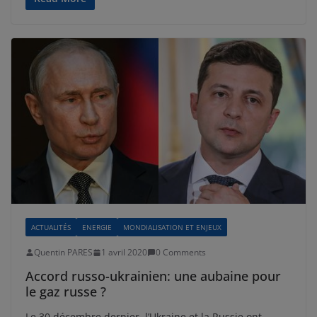
ACTUALITÉS
ENERGIE
MONDIALISATION ET ENJEUX
Quentin PARES
1 avril 2020
0 Comments
Accord russo-ukrainien: une aubaine pour
le gaz russe ?
Le 30 décembre dernier, l’Ukraine et la Russie ont