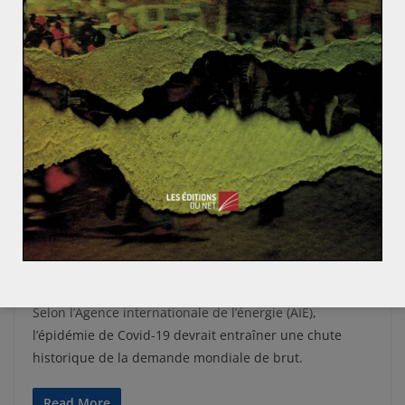
AMÉRIQUE
ENERGIE
ÉTATS-UNIS
MONDIALISATION ET ENJEUX
PÉNINSULE ARABIQUE
PROCHE ET MOYEN-ORIENT
Quentin PARES
4 mai 2020
0 Comments
Une partie de billard à trois bandes : la
Russie, l’Arabie saoudite et les États-Unis
en pleine crise pétrolière (1/3)
Selon l’Agence internationale de l’énergie (AIE),
l’épidémie de Covid-19 devrait entraîner une chute
historique de la demande mondiale de brut.
Read More