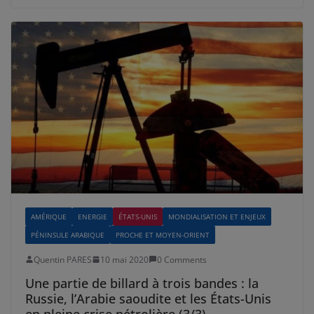
AMÉRIQUE
ENERGIE
ÉTATS-UNIS
MONDIALISATION ET ENJEUX
PÉNINSULE ARABIQUE
PROCHE ET MOYEN-ORIENT
Quentin PARES
10 mai 2020
0 Comments
Une partie de billard à trois bandes : la
Russie, l’Arabie saoudite et les États-Unis
en pleine crise pétrolière (3/3)