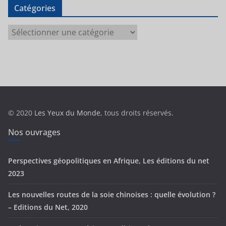
Catégories
C
a
t
é
g
o
r
© 2020
Les Yeux du Monde
, tous droits réservés.
i
e
Nos ouvrages
s
Perspectives géopolitiques en Afrique, Les éditions du net
2023
Les nouvelles routes de la soie chinoises : quelle évolution ?
– Editions du Net, 2020