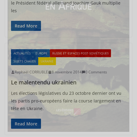
le Président fédéral allemand Joachim Gauk multiplie
les
Read More
ACTUALITÉS
EUROPE
RUSSIE ET ESPACES POST-SOVIÉTIQUES
SUJETS CHAUDS
UKRAINE
Raphaël CORRUBLE
8 novembre 2014
0 Comments
Le malentendu ukrainien
Les élections législatives du 23 octobre dernier ont vu
les partis pro-européens faire la course largement en
tête en Ukraine.
Read More