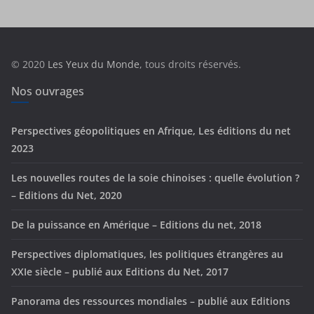
é
g
o
r
© 2020
Les Yeux du Monde
, tous droits réservés.
i
e
Nos ouvrages
s
Perspectives géopolitiques en Afrique, Les éditions du net
2023
Les nouvelles routes de la soie chinoises : quelle évolution ?
– Editions du Net, 2020
De la puissance en Amérique – Editions du net, 2018
Perspectives diplomatiques, les politiques étrangères au
XXIe siècle – publié aux Editions du Net, 2017
Panorama des ressources mondiales – publié aux Editions