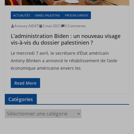
ACTUALITÉS
ISRAËL-PALESTINE
PROCHE-ORIENT
Amaury AIDAT
3 mai 2021
0 Comments
L’administration Biden : un nouveau visage
vis-à-vis du dossier palestinien ?
Le mercredi 7 avril, le secrétaire d’État américain
Antony Blinken a annoncé le rétablissement de l’aide
économique américaine envers les
Read More
Catégories
C
a
t