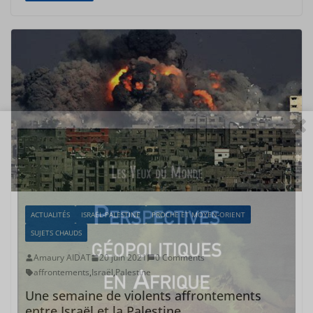
ACTUALITÉS
ISRAËL-PALESTINE
PROCHE ET MOYEN-ORIENT
SUJETS CHAUDS
Amaury AIDAT
20 juin 2021
0 Comments
affrontements
,
Israël
,
Palestine
Une semaine de violents affrontements
entre Israël et la Palestine