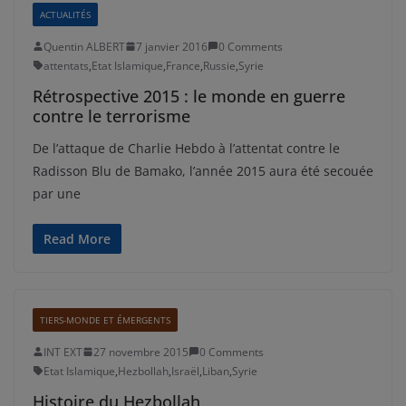
ACTUALITÉS
Quentin ALBERT
7 janvier 2016
0 Comments
attentats
,
Etat Islamique
,
France
,
Russie
,
Syrie
Rétrospective 2015 : le monde en guerre
contre le terrorisme
De l’attaque de Charlie Hebdo à l’attentat contre le
Radisson Blu de Bamako, l’année 2015 aura été secouée
par une
Read More
TIERS-MONDE ET ÉMERGENTS
INT EXT
27 novembre 2015
0 Comments
Etat Islamique
,
Hezbollah
,
Israël
,
Liban
,
Syrie
Histoire du Hezbollah