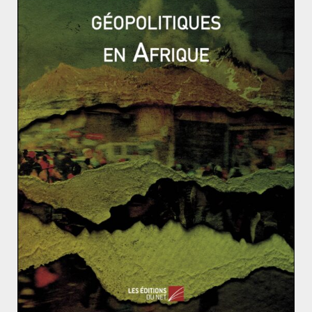
ACTUALITÉS
AFRIQUE
AFRIQUE DU NORD
IRAK
PROCHE ET MOYEN-ORIENT
SUJETS CHAUDS
SYRIE