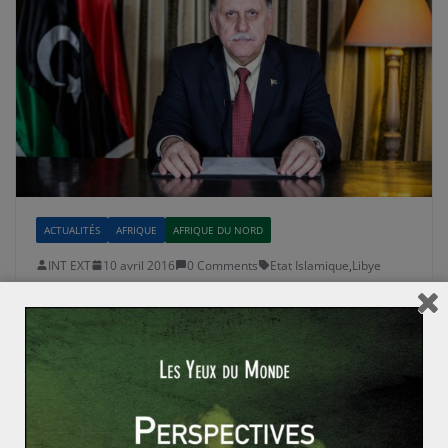
ACTUALITÉS
AFRIQUE
AFRIQUE DU NORD
INT EXT
10 avril 2016
0 Comments
Etat Islamique
,
Libye
Une solution en Libye ?
Depuis le 30 mars, le premier ministre du
gouvernement d’union libre libyen, Fayez al-Sarraj est à
Tripoli, la capitale du
Read More