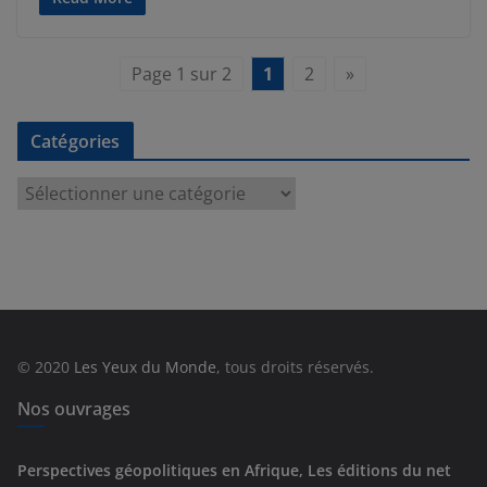
Page 1 sur 2
1
2
»
Catégories
C
a
t
é
g
o
r
© 2020
Les Yeux du Monde
, tous droits réservés.
i
e
Nos ouvrages
s
Perspectives géopolitiques en Afrique, Les éditions du net