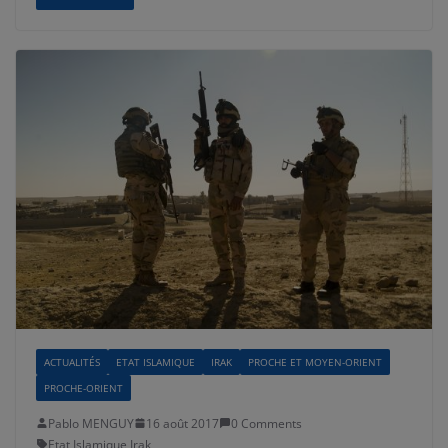
ACTUALITÉS
ETAT ISLAMIQUE
IRAK
PROCHE ET MOYEN-ORIENT
PROCHE-ORIENT
Pablo MENGUY
16 août 2017
0 Comments
Etat Islamique
,
Irak