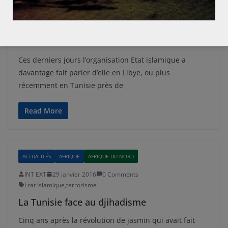
INT EXT
13 mars 2016
0 Comments
Etat Islamique
,
Irak
,
Libye
,
Syrie
Libye, Tunisie,… : la stratégie d’essaimage
de Daech
Ces derniers jours l’organisation Etat islamique a
davantage fait parler d’elle en Libye, ou plus
récemment en Tunisie près de
Read More
ACTUALITÉS
AFRIQUE
AFRIQUE DU NORD
INT EXT
29 janvier 2016
0 Comments
Etat Islamique
,
terrorisme
La Tunisie face au djihadisme
Cinq ans après la révolution de jasmin qui avait fait