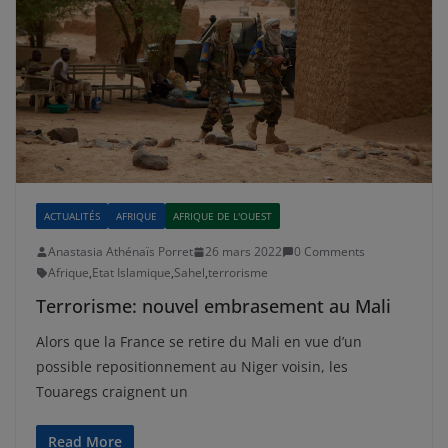
ACTUALITÉS
AFRIQUE
AFRIQUE DE L'OUEST
Anastasia Athénaïs Porret
26 mars 2022
0 Comments
Afrique
,
Etat Islamique
,
Sahel
,
terrorisme
Terrorisme: nouvel embrasement au Mali
Alors que la France se retire du Mali en vue d’un
possible repositionnement au Niger voisin, les
Touaregs craignent un
Read More