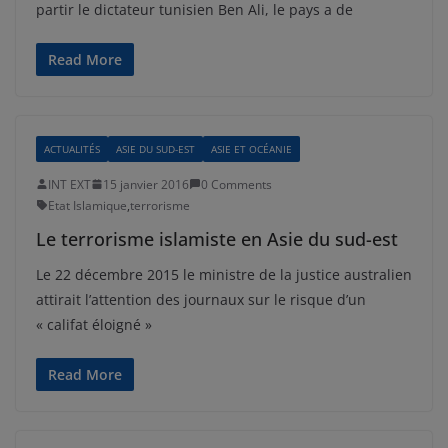
partir le dictateur tunisien Ben Ali, le pays a de
Read More
ACTUALITÉS
ASIE DU SUD-EST
ASIE ET OCÉANIE
INT EXT
15 janvier 2016
0 Comments
Etat Islamique
,
terrorisme
Le terrorisme islamiste en Asie du sud-est
Le 22 décembre 2015 le ministre de la justice australien
attirait l’attention des journaux sur le risque d’un
« califat éloigné »
Read More