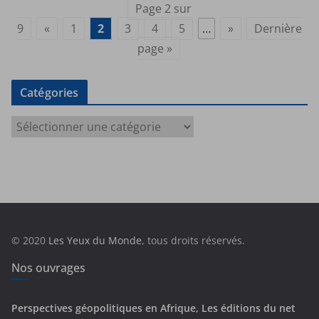
Page 2 sur
9
«
1
2
3
4
5
…
»
Dernière
page »
Catégories
C
a
t
é
g
o
r
© 2020
Les Yeux du Monde
, tous droits réservés.
i
e
Nos ouvrages
s
Perspectives géopolitiques en Afrique, Les éditions du net