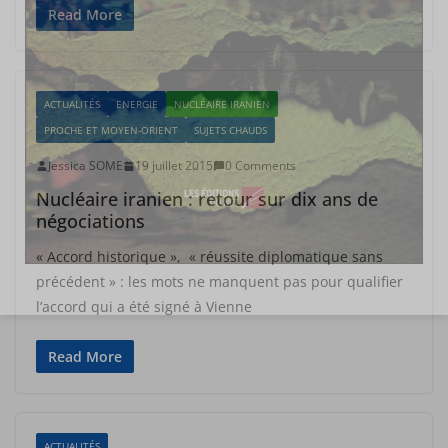
Read More
ACTUALITÉS
ENERGIE
NUCLÉAIRE IRANIEN
PROCHE ET MOYEN-ORIENT
SUJETS CHAUDS
Jessica SOME
19 juillet 2015
0 Comments
Nucléaire iranien : retour sur dix ans de
négociations
« Accord historique », « réussite diplomatique sans
précédent » : les mots ne manquent pas pour qualifier
l’accord qui a été signé à Vienne
Read More
ACTUALITÉS