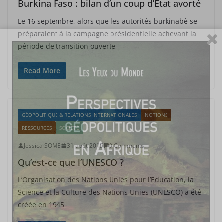
Burkina Faso : bilan d’un coup d’Etat avorté
Le 16 septembre, alors que les autorités burkinabè se
préparaient à la campagne présidentielle achevant la
période de transition ouverte
Read More
GÉOPOLITIQUE & RELATIONS INTERNATIONALES
NOTIONS
RESSOURCES
SOCIÉTÉ
Jessica SOME
31 août 2015
0 Comments
Qu’est-ce que l’UNESCO ?
L’Organisation des Nations Unies pour l’Education, la
Science et la Culture des Nations Unies (UNESCO) a été
créée en 1945