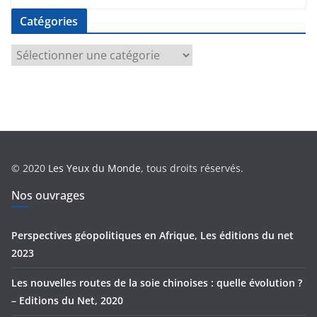
Catégories
C
a
t
é
g
o
r
© 2020
Les Yeux du Monde
, tous droits réservés.
i
e
Nos ouvrages
s
Perspectives géopolitiques en Afrique, Les éditions du net
2023
Les nouvelles routes de la soie chinoises : quelle évolution ?
– Editions du Net, 2020