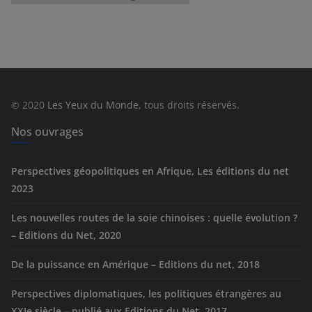
a
t
é
g
o
r
© 2020
Les Yeux du Monde
, tous droits réservés.
i
e
Nos ouvrages
s
Perspectives géopolitiques en Afrique, Les éditions du net
2023
Les nouvelles routes de la soie chinoises : quelle évolution ?
– Editions du Net, 2020
De la puissance en Amérique – Editions du net, 2018
Perspectives diplomatiques, les politiques étrangères au
XXIe siècle – publié aux Editions du Net, 2017