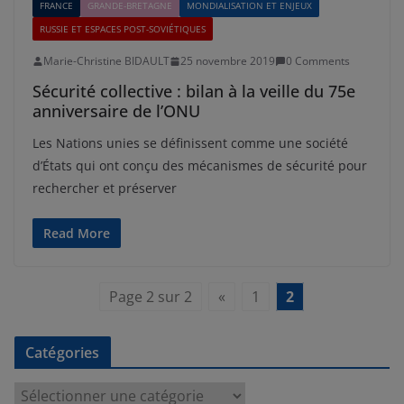
FRANCE
GRANDE-BRETAGNE
MONDIALISATION ET ENJEUX
RUSSIE ET ESPACES POST-SOVIÉTIQUES
Marie-Christine BIDAULT
25 novembre 2019
0 Comments
Sécurité collective : bilan à la veille du 75e
anniversaire de l’ONU
Les Nations unies se définissent comme une société
d’États qui ont conçu des mécanismes de sécurité pour
rechercher et préserver
Read More
Page 2 sur 2
«
1
2
Catégories
C