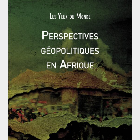
Read More
ACTUALITÉS
AMÉRIQUE
AMÉRIQUE LATINE
Marie-Christine BIDAULT
14 janvier 2020
0 Comments
2020 : Des élections importantes à suivre !
(2/2)