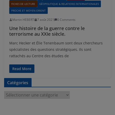
FICHES DE LECTURE
GÉOPOLITIQUE & RELATIONS INTERNATIONALES
PROCHE ET MOYEN-ORIENT
Martin HEBERT
7 août 2021
0 Comments
Une histoire de la guerre contre le
terrorisme au XXIe siècle.
Marc Hecker et Élie Tenenbaum sont deux chercheurs
spécialistes des questions stratégiques. Ils sont
rattachés au Centre des études de
Read More
Catégories
C
a
t
é