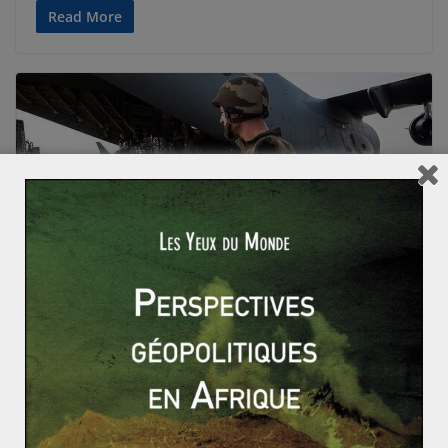
Read More
ACTUALITÉS
AFRIQUE
AFRIQUE DE L'OUEST
FRANCE
Martin HEBERT
27 février 2022
0 Comments
L’heure du bilan pour l’opération Barkhane
: une relève introuvable