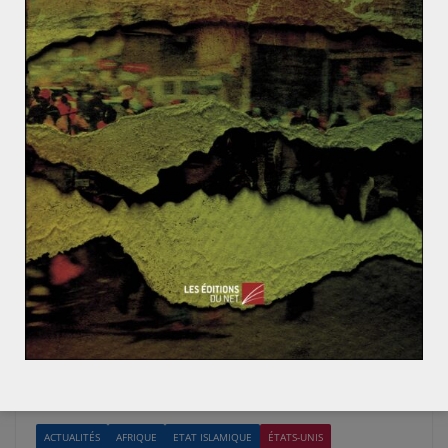
Annoncée depuis le mois de juin 2021, la fin de
l’opération Barkhane au Mali est désormais actée. Cette
décision intervient
Read More
ACTUALITÉS
AFRIQUE
ETAT ISLAMIQUE
ÉTATS-UNIS