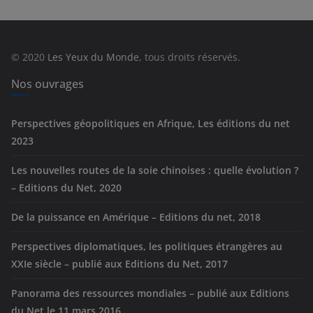
g
o
r
© 2020
Les Yeux du Monde
, tous droits réservés.
i
e
Nos ouvrages
s
Perspectives géopolitiques en Afrique, Les éditions du net
2023
Les nouvelles routes de la soie chinoises : quelle évolution ?
– Editions du Net, 2020
De la puissance en Amérique – Editions du net, 2018
Perspectives diplomatiques, les politiques étrangères au
XXIe siècle – publié aux Editions du Net, 2017
Panorama des ressources mondiales – publié aux Editions
du Net le 11 mars 2016