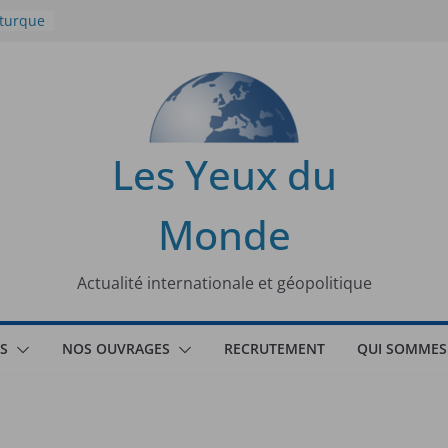
 turque
t
lit
s de la
Les Yeux du
seaux
Monde
tional
Actualité internationale et géopolitique
S
NOS OUVRAGES
RECRUTEMENT
QUI SOMMES