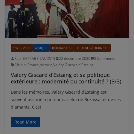
1973 - 2000
AFRIQUE
BIOGRAPHIES
HISTOIRE-GÉOGRAPHIE
Paul BATCABE-LACOSTE
22 décembre 2020
0 Comments
Afrique
,
France
,
histoire
,
Valéry Giscard d'Estaing
Valéry Giscard d’Estaing et sa politique
extérieure : modernité ou continuité ? (3/3)
Dans les mémoires, Valéry Giscard d’Estaing est
souvent associé à un nom… celui de Bokassa, et de ses
diamants. C’est
Read More