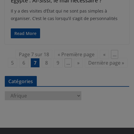
Egypte : Al-Sissi, le mal nécessaire ?
Il y a des visites d’État qui ne sont pas simples à
organiser. C’est le cas lorsqu’il s’agit de personnalités
Read More
Page 7 sur 18
« Première page
«
…
5
6
7
8
9
…
»
Dernière page »
Catégories
C
a
t
é
g
o