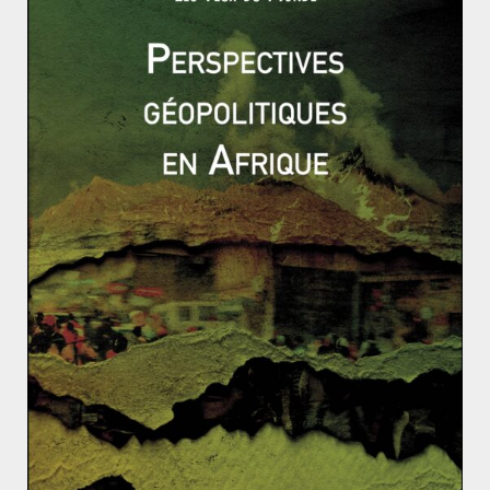
assiste à de nombreux changements de couleurs
politiques au sein
Read More
ACTUALITÉS
AFRIQUE
AFRIQUE DU NORD
Mathieu OBRINGER
31 janvier 2021
0 Comments