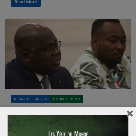
Read More
ACTUALITÉS
AFRIQUE
AFRIQUE CENTRALE
Claire POTIN
9 février 2021
0 Comments
RDC : jusqu’où ira Félix Tshisekedi ?
A la suite des élections présidentielles de 2018, la RDC