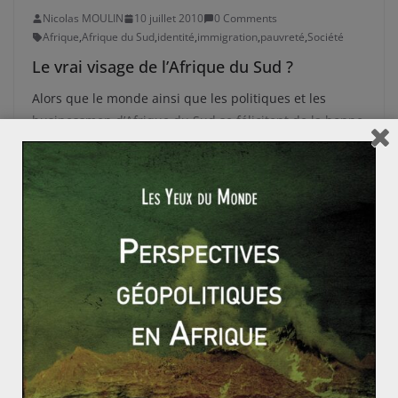
Nicolas MOULIN
10 juillet 2010
0 Comments
Afrique
,
Afrique du Sud
,
identité
,
immigration
,
pauvreté
,
Société
Le vrai visage de l’Afrique du Sud ?
Alors que le monde ainsi que les politiques et les
businessmen d’Afrique du Sud se félicitent de la bonne
tenue
Read More
ACTUALITÉS
AFRIQUE AUSTRALE
Les Yeux du Monde
30 mai 2010
0 Comments
Afrique
,
Afrique du Sud
,
culture
,
développement
L’Afrique du Sud accueille la coupe du
monde de football de la FIFA et s’apprête à
être le centre du monde pour un mois