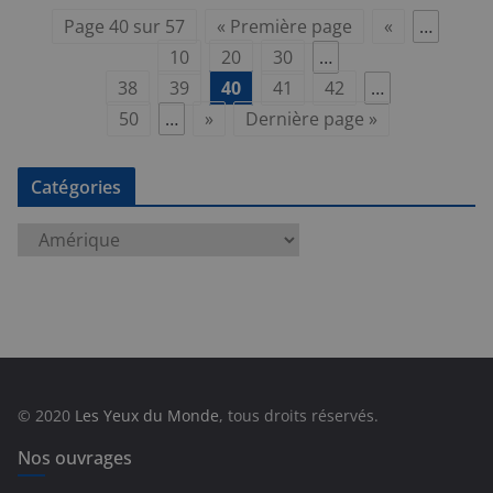
Page 40 sur 57
« Première page
«
…
10
20
30
…
38
39
40
41
42
…
50
…
»
Dernière page »
Catégories
C
a
t
é
g
o
r
© 2020
Les Yeux du Monde
, tous droits réservés.
i
e
Nos ouvrages
s