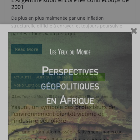
L’Argentine subit encore les contrecoups de
2001
De plus en plus malmenée par une inflation
structurelle difficile à enrayer, et toujours poursuivie
par des « fonds vautours » qui
Read More
ACTUALITÉS
AMÉRIQUE
ENERGIE
ENVIRONNEMENT
MONDIALISATION ET ENJEUX
Les Yeux du Monde
12 septembre 2013
0 Comments
Yasuni, un symbole des protecteurs de
l’environnement bientôt victime de
l’industrie pétrolière
C’est une information passée relativement inaperçue
en France. Cet été, Rafael Correa, président de