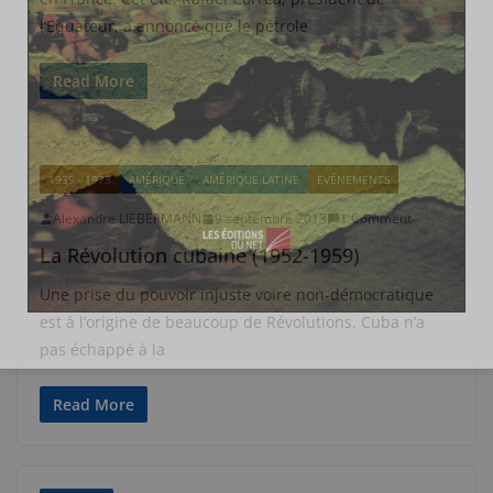
l’Equateur, a annoncé que le pétrole
Read More
1939 - 1973
AMÉRIQUE
AMÉRIQUE LATINE
EVÉNEMENTS
Alexandre LIEBERMANN
9 septembre 2013
1 Comment
La Révolution cubaine (1952-1959)
Une prise du pouvoir injuste voire non-démocratique
est à l’origine de beaucoup de Révolutions. Cuba n’a
pas échappé à la
Read More